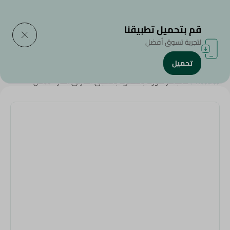
التوصيل إلى
حدد المنطقة
قم بتحميل تطبيقنا
لتجربة تسوق أفضل
تحميل
الرئيسية
/
منتجات البقالة
/
الأرز , المكرونة و النودلز
/
النودلز
/
Rice
/
Noodles
/
عالجاهز شوربه بالشعريه بالسجق الشرقى الحار - 65مل