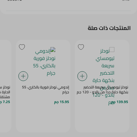
المنتجات ذات صلة
نودلز تيومساي سريعة التحضير
إندومي نودلز فورية بالكاري، 55
نودلز س
بنكهة حارة جداً من بالدو - 120 جم
جرام
الحارة 
مشتقات 
139.95 جم
15.95 جم
7.25 جم