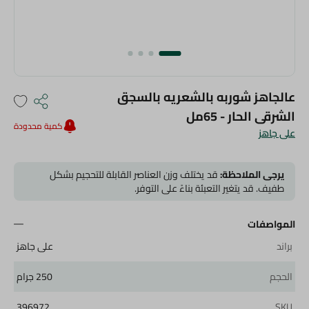
عالجاهز شوربه بالشعريه بالسجق
الشرقى الحار - 65مل
كمية محدودة
على جاهز
يرجى الملاحظة:
قد يختلف وزن العناصر القابلة للتحجيم بشكل
طفيف. قد يتغير التعبئة بناءً على التوفر.
المواصفات
براند
على جاهز
الحجم
250 جرام
396972
SKU