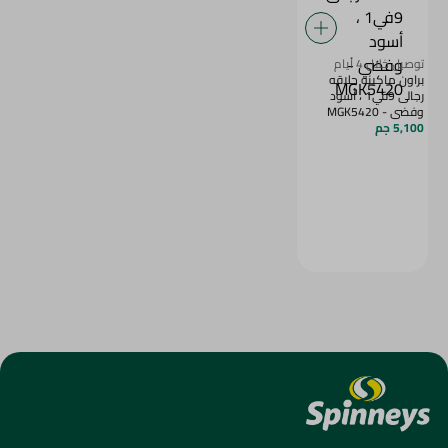
توصيل خلال 4 أيام
براون ماكينه حلاقه
رجالى 9في1 ، أسود
وفضي - MGK5420
5,100 جم