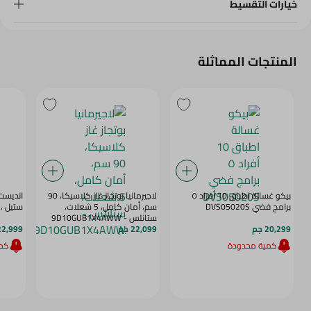
خيارات التقسيط
المنتجات المماثلة
بيكو غسالة اطباق 10 أفراد ٥
لاجيرمانيا بوتجاز غاز كلاسيكا، 90
انديست 
برامج فضي DVS05020S
سم، أمان كامل، 5 شعلات،
ستيل ، فضي ، 0
ستانلس - 9D10GUB1X4AWW
20,299 جم
22,099 جم
22,999 ج
كمية محدودة
كمي