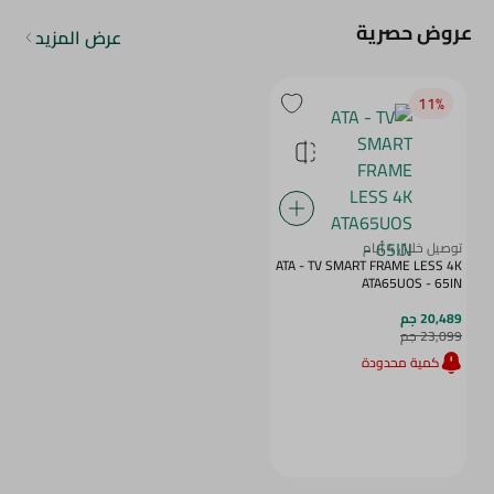
عروض حصرية
عرض المزيد
11‎%‎
توصيل خلال 4 أيام
ATA - TV SMART FRAME LESS 4K
ATA65UOS - 65IN
20,489 جم
23,099 جم
كمية محدودة