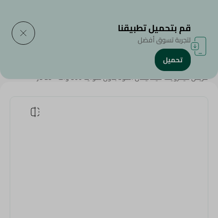
التوصيل إلى
حدد المنطقة
قم بتحميل تطبيقنا
لتجربة تسوق أفضل
تحميل
الرئيسية
/
الأجهزة المنزلية
/
أجهزة منزلية كبيرة
/
فريش ميكرويف ميكانيكال اسود بدون شوايه 800 وات - 25 لتر