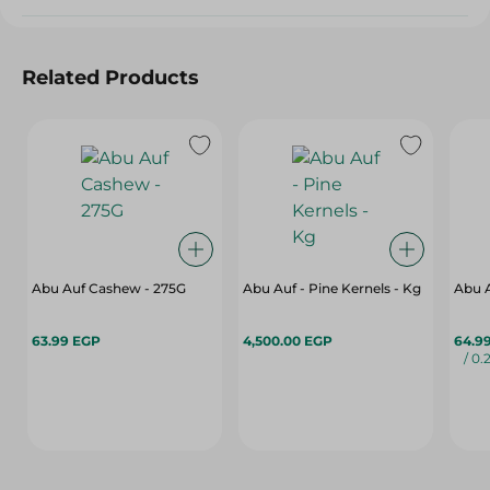
Related Products
Abu Auf Cashew - 275G
Abu Auf - Pine Kernels - Kg
Abu 
63.99 EGP
4,500.00 EGP
64.9
/ 0.