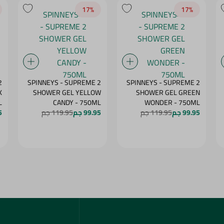
17‎%‎
17‎%‎
2
SPINNEYS - SUPREME 2
SPINNEYS - SUPREME 2
K
SHOWER GEL YELLOW
SHOWER GEL GREEN
L
CANDY - 750ML
WONDER - 750ML
99.95 جم
119.95 جم
99.95 جم
119.95 جم
5