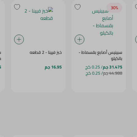
30‎%‎
سبينيس أصابع بقسماط -
خبز فيينا - 2 قطعه
بالكيلو
ج
31.475 جم
/ 0.25 كج
16.95 جم
5
44.988 جم
/ 0.25 كج