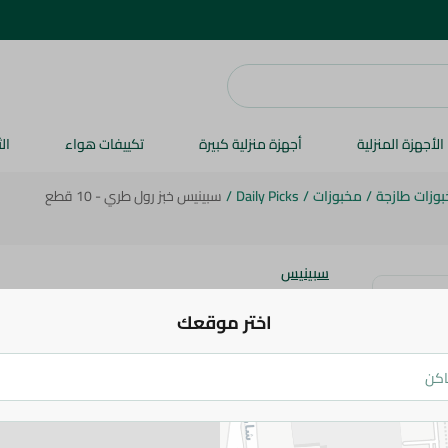
الأجهزة المنزلية
أجهزة منزلية كبيرة
تكييفات هواء
ال
وزات طازجة
/
مخبوزات
/
Daily Picks
/
سبينيس خبز رول طري - 10 قطع
سبينيس
سبينيس خبز رول طري - 10 قطع
اختر موقعك
31.95 جم
اضف للعربة