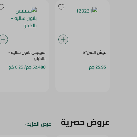
عيش السن*5
سبينيس باتون ساليه -
بالكيلو
25.95 جم
52.488 جم
/ 0.25 كج
عروض حصرية
عرض المزيد