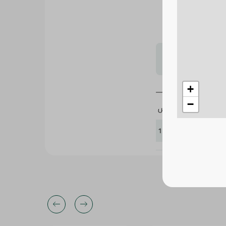
جر والسندويتشات
لتحجيم بشكل
+
−
سبينيس
123262