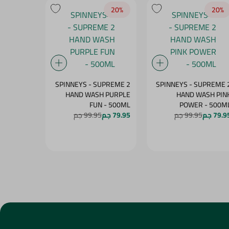
20‎%‎
20‎%‎
20‎%‎
UPREME 2
SPINNEYS - SUPREME 2
SPINNEYS - SUPREME 
SH GREEN
HAND WASH PURPLE
HAND WASH PIN
WONDER - 500ML
FUN - 500ML
POWER - 500M
79.9 جم
99.95 جم
79.95 جم
99.95 جم
79.95 جم
5