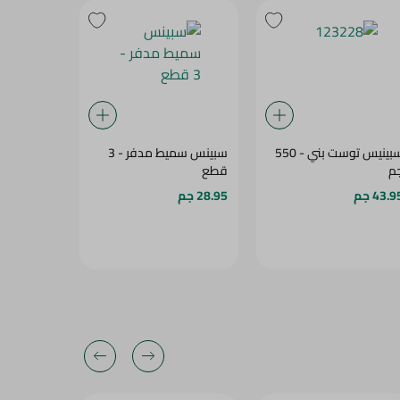
سبينيس توست بني - 550
سبينس سميط مدفر - 3
سبينيس ك
م
قطع
مطحون
43.9 جم
28.95 جم
17.95 جم