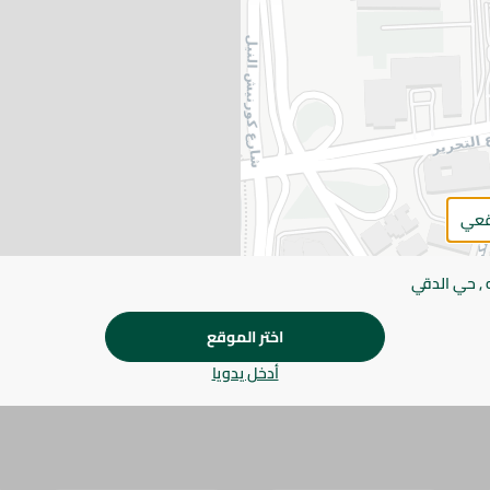
التفاصيل
خبز رول طري من سبينيس مخبوز طازج بقوام هش، مثالي للبر
والوجبات اليومية.
يرجى الملاحظة:
قد يختلف وزن العناصر القابلة ل
طفيف. قد يتغير التعبئة بناءً على التوفر.
المواصفات
قعي
براند
 , حي الدقي
SKU
اختر الموقع
أدخل يدويا