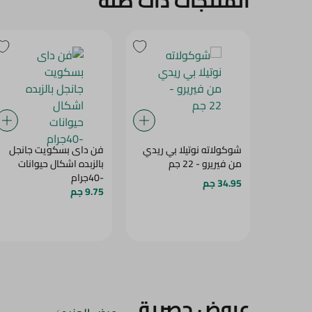
شوكولاته نوتيلا بي ريدي
فن داى بسكويت جانجل
من فيريرو - 22 جم
بالزبده اشكال حيوانات
-40جرام
34.95 جم
9.75 جم
عروض حصرية
عرض المزيد