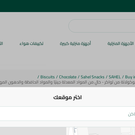
الأجهزة المنزلية
أجهزة منزلية كبيرة
تكييفات هواء
ال
/
Biscuits
/
Chocolate
/
Sahel Snacks
/
SAHEL
/
Buy i
ة من لواكر - خالٍ من المواد المعدلة جينيًا والمواد الحافظة والدهون المهدرجة 
لواكر
ويفر كريم كاكاو كلاسيك المقرمشة ب
اختر موقعك
الكاكاو والشوكولاتة من لواكر - خالٍ م
جم
58.5 جم