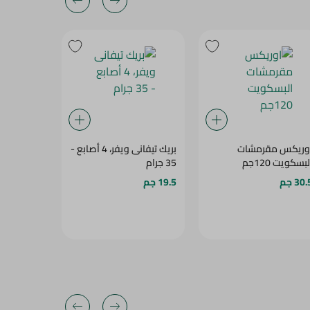
وريكس مقرمشات
بريك تيفانى ويفر، 4 أصابع -
بسكويت ف
بسكويت 120جم
35 جرام
نستلة،30جم
30 جم
19.5 جم
6.5 جم