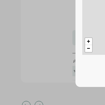
لتحجيم بشكل
+
لواكر
−
103375