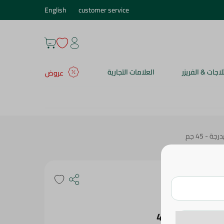
English
customer service
ثلاجات & الفريزر
العلامات التجارية
عروض
- 45 جم
حشوة كريمة
ن المواد
المعدلة جينيًا والمواد الحافظة والدهون المهدرجة - 45