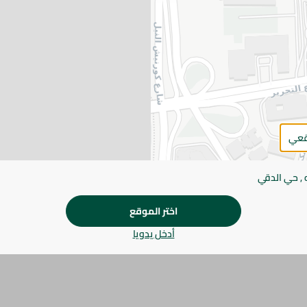
اضف للعربة
يرجى الملاحظة:
قد يختلف وزن العناصر القابلة ل
طفيف. قد يتغير التعبئة بناءً على التوفر.
المواصفات
براند
قعي
SKU
 , حي الدقي
اختر الموقع
أدخل يدويا