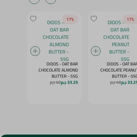
20‎%‎
17‎%‎
17‎%‎
BENSON -
DIDOS - OAT BAR
DIDOS - OAT BA
OW WITH
CHOCOLATE ALMOND
CHOCOLATE PEANU
MANGO - 60G
BUTTER - 55G
BUTTER - 5
33.2 جم
40 جم
33.25 جم
40 جم
27.25 جم
4