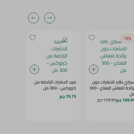
15‎%‎
15‎%‎
براي طارد للحشرات جون
مبيد الحشرات الزاحفة من
سبراي طار
برائحة انتعاش النعناع - 300
كيروكس - 300 مل
برائحة انتع
ل
300 مل
79.75 جم
109.9 جم
129.95 جم
109.95 جم