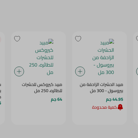
مبيد الحشرات الزاحفة من
مبيد كيروكس للحشرات
س
بيروسول - 300 مل
للطائره، 250 مل
م
44.95 جم
64 جم
5
كمية محدودة