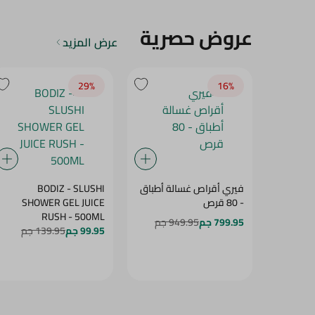
عروض حصرية
عرض المزيد
29‎%‎
16‎%‎
فيري أقراص غسالة أطباق
BODIZ - SLUSHI
- 80 قرص
SHOWER GEL JUICE
RUSH - 500ML
799.95 جم
949.95 جم
99.95 جم
139.95 جم