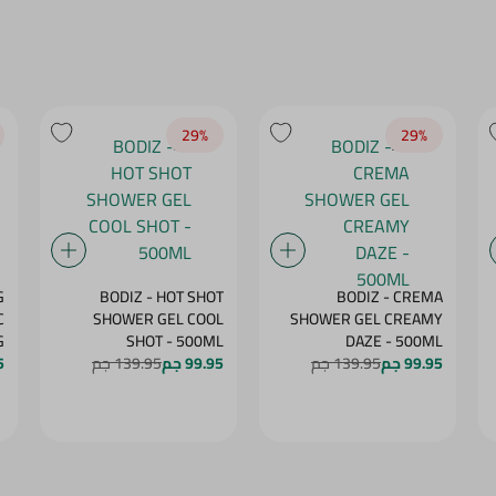
29‎%‎
29‎%‎
G
BODIZ - HOT SHOT
BODIZ - CREMA
C
SHOWER GEL COOL
SHOWER GEL CREAMY
G
SHOT - 500ML
DAZE - 500ML
99.95 جم
139.95 جم
99.95 جم
139.95 جم
5