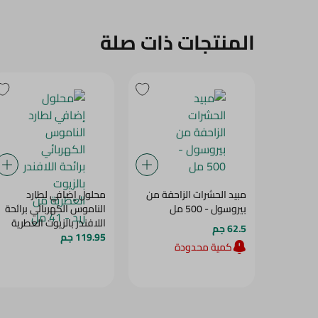
المنتجات ذات صلة
مبيد الحشرات الزاحفة من
محلول إضافي لطارد
بيروسول - 500 مل
الناموس الكهربائي برائحة
اللافندر بالزيوت العطرية
62.5 جم
119.95 جم
من ريد - 41 مل
كمية محدودة