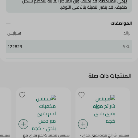
يرجى الملاحظة:
قد يختلف وزن العناصر القابلة للتحجيم بشكل
طفيف. قد يتغير التعبئة بناءً على التوفر.
المواصفات
براند
سبينيس
122823
SKU
المنتجات ذات صلة
سبينس شرائح موزه بقرى بلدى -
سبينس مكعبات لحم بقري مع
سبينيس