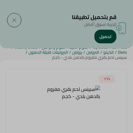
التوصيل إلى
حدد المنطقة
قم بتحميل تطبيقنا
لتجربة تسوق أفضل
تحميل
الرئيسية
/
اللحوم
/
لحوم ودواجن
/
المنتجات الأكثر مبيعاً
/
Top sales fresh food
/
لحوم العيد
/
لحوم ودواجن
/
Weekly Deals
/
Diets
/
الكيتو
/
البروتين
/
بروتين
/
البروتينات قليلة الدهون
/
سبينس لحم بقري مفروم بالدهن بلدي - كجم
11‎%‎