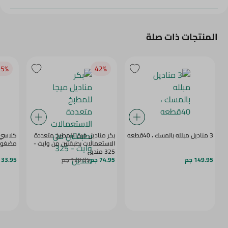
المنتجات ذات صلة
5‎%‎
42‎%‎
3 مناديل مبلله بالمسك ، 40قطعه
بكر مناديل ميجا للمطبخ متعددة
كلاسي 
الاستعمالات بطبقتين من وايت -
مضغوطة - 
325 منديل
149.95 جم
74.95 جم
129.95 جم
33.95 جم