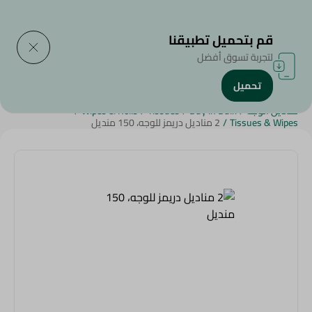
التوصيل إلى
حدد المنطقة
قم بتحميل تطبيقنا
لتجربة تسوق أفضل
تحميل
الرئيسية
/
الجمال والعناية الشخصية
/
منتجات ورقية وبلاستيكية
/
مناديل الوجه
/
Buy in Bulk
/
Tissues
/
Wipes & Rolls
/
Tissues & Wipes
/
2 مناديل دريمز للوجه، 150 منديل