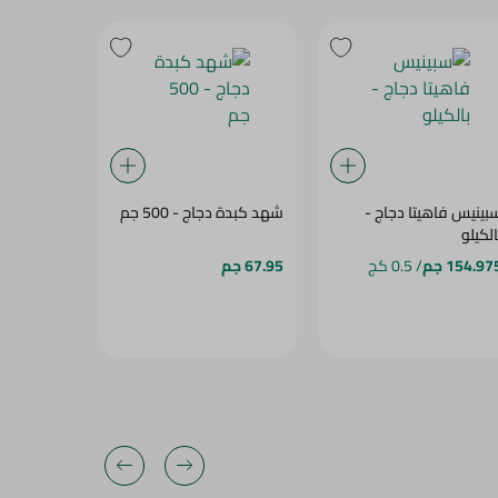
بينيس فاهيتا دجاج -
شهد كبدة دجاج - 500 جم
شهد صدور 
الكيلو
عظم - 1 كجم
154.97 جم
/ 0.5 كج
67.95 جم
344.95 جم