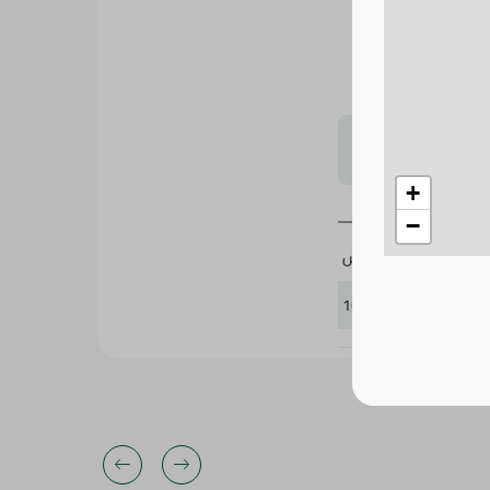
لية الجودة والمتبلة
صيلًا، مثاليًا للشوي
لتحجيم بشكل
+
−
سبينيس
163323