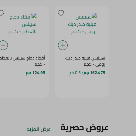
سبينيس فيليه صدر ديك
أفخاذ دجاج سبينس بالعظم
رومي - كجم
- كجم
162.475 جم
/ 0.5 كج
124.95 جم
عروض حصرية
عرض المزيد