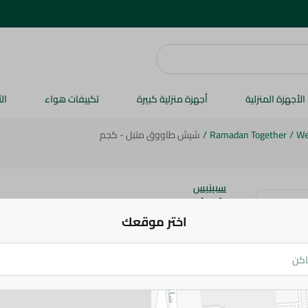
الأجهزة المنزلية
أجهزة منزلية كبيرة
تكييفات هواء
ال
We
/
Ramadan Together
/
شيش طاووق متبل - كجم
سبينيس
شيش طاووق متبل - كجم
اختر موقعك
114.975 جم
/ 0.5 كج
اضف للعربة