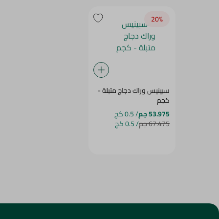
20‎%‎
سبينيس وراك دجاج متبلة -
كجم
53.975 جم
/ 0.5 كج
67.475 جم
/ 0.5 كج