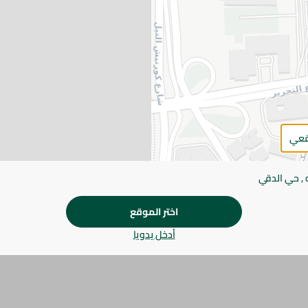
التفاصيل
سبينيس شيش طاووق متبل مُحضر من مكعبات صدور الدجاج عا
بمزيج غني من التوابل والبهارات، ليمنحك قوامًا طريًا ومذاقًا أ
وحفلات الباربكيو والوجبات العائلية السريعة.
يرجى الملاحظة:
قد يختلف وزن العناصر القابلة ل
طفيف. قد يتغير التعبئة بناءً على التوفر.
قعي
المواصفات
براند
 , حي الدقي
SKU
اختر الموقع
أدخل يدويا