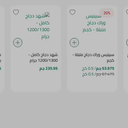
20‎%‎
سبينيس وراك دجاج متبلة -
شهد دجاج كامل -
س
كجم
1200/1300 جرام
ب
53.975 جم
/ 0.5 كج
235.95 جم
5
67.475 جم
/ 0.5 كج