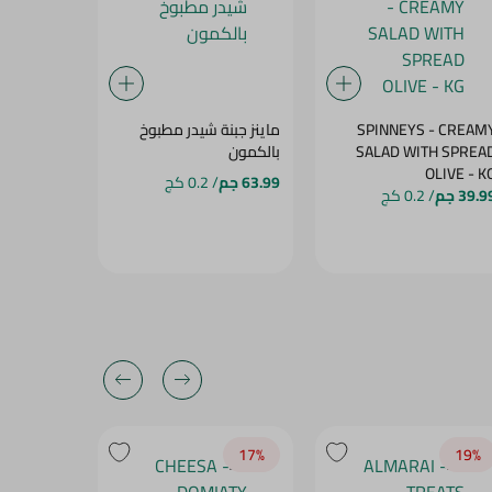
SPINNEYS - CREAM
ماينز جبنة شيدر مطبوخ
فارم جبنة 
SALAD WITH SPREA
بالكمون
كجم
OLIVE - 
63.99 جم
/ 0.2 كج
91.99 جم
/
39.9 جم
/ 0.2 كج
17‎%‎
17‎%‎
19‎%‎