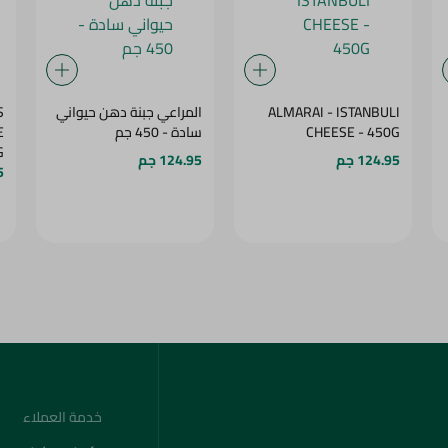
ALMARAI - ISTANBULI
المراعي جبنة دهن حيواني
S
CHEESE - 450G
سادة - 450 جم
E
G
124.95 جم
124.95 جم
5
خدمة العملاء