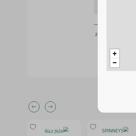
لتحجيم بشكل
219753
+
−