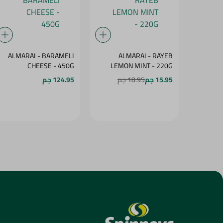
ALMARAI - BARAMELI
ALMARAI - RAYEB
CHEESE - 450G
LEMON MINT - 220G
15.95 جم
18.95 جم
124.95 جم