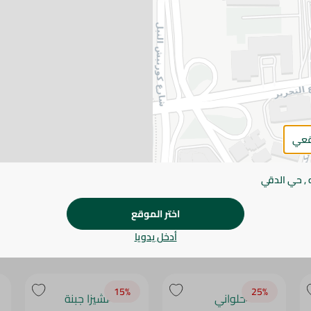
يرجى الملاحظة:
قد يختلف وزن العناصر القابلة ل
طفيف. قد يتغير التعبئة بناءً على التوفر.
المواصفات
SKU
قعي
 , حي الدقي
اختر الموقع
أدخل يدويا
15‎%‎
25‎%‎