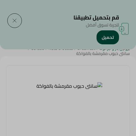
التوصيل إلى
حدد المنطقة
قم بتحميل تطبيقنا
لتجربة تسوق أفضل
تحميل
الرئيسية
/
سناكس وحلويات
/
منتجات صحية ومتخصصة
/
بروتين بار و جرانولا
/
Breakfast
/
Nuts & Seeds
/
Cereals
/
سانتى حبوب مقرمشة بالفواكة