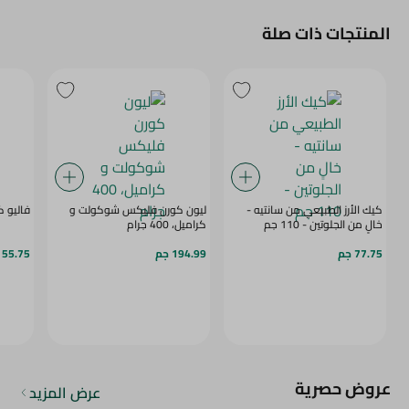
المنتجات ذات صلة
كيك الأرز الطبيعي من سانتيه -
ليون كورن فليكس شوكولت و
فاليو كو
خالٍ من الجلوتين - 110 جم
كراميل، 400 جرام
77.75 جم
194.99 جم
55.75 جم
عروض حصرية
عرض المزيد