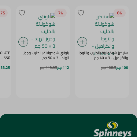
7‎%‎
7‎%‎
8‎%‎
سنيكرز شوكولاتة بالحليب والنوجا
باونتي شوكولاتة بالحليب وجوز
COLATE
والكراميل - 3 × 40 جم
الهند - 3 × 50 جم
BERRY - 55G
100 جم
108.5 جم
112 جم
119.95 جم
33.25 جم