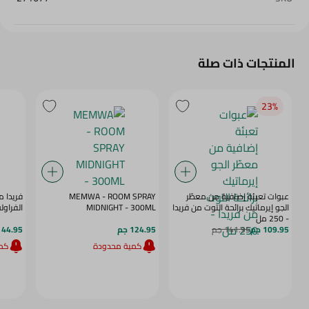
المنتجات ذات صلة
23‎%‎
عبوات تعبئة إضافية من معطّر
MEMWA - ROOM SPRAY
فريدا 
الجو إيرماتيك برائحة التوت من فريدا
MIDNIGHT - 300ML
الفراولة، 90 
- 250 مل
109.95 جم
141.95 جم
124.95 جم
44.95 جم
كمية محدودة
كمي