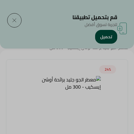
التوصيل إلى
حدد المنطقة
قم بتحميل تطبيقنا
لتجربة تسوق أفضل
تحميل
الرئيسية
/
المنظفات
/
أدوات التنظييف
/
معطر الجو
/
Weekly Deals
/
معطر الجو جليد برائحة أوشن إيسكيب - 300 مل
24‎%‎