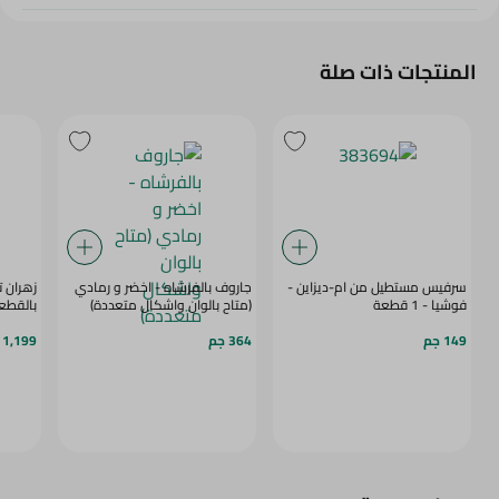
المنتجات ذات صلة
سرفيس مستطيل من ام-ديزاين -
جاروف بالفرشاه - اخضر و رمادي
زهران ت
فوشيا - 1 قطعة
(متاح بالوان واشكال متعددة)
بالقطعة،2
149 جم
364 جم
1,199 جم