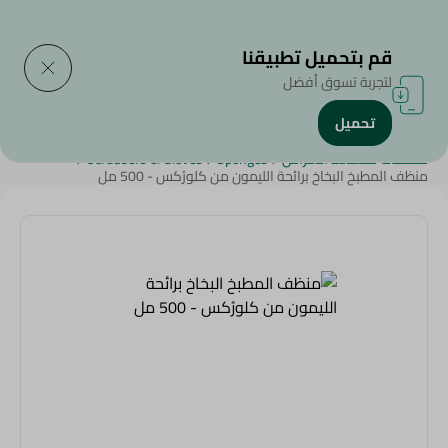
التوصيل إلى
حدد المنطقة
قم بتحميل تطبيقنا
لتجربة تسوق أفضل
تحميل
الرئيسية
/
الجمال والعناية الشخصية
/
المنظفات
/
أدوات التنظييف
/
منظفات متعددة الأغراض
/
Sponges
/
Scrubbers & Gloves
/
منظف المطبخ البخاخ برائحة الليمون من كلورُكس - 500 مل