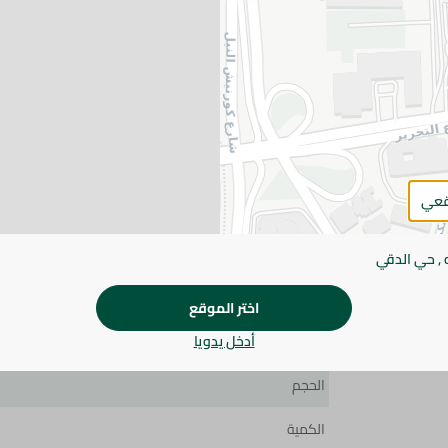
اضف للعربة
التفاصيل
ودسم مصنوع من الحليب الطازج، غني بالبروتين والكالسيوم،
لذيذة ومغذية يومياً.
قعي
يرجى الملاحظة:
قد يختلف وزن العناصر القابلة ل
طفيف. قد يتغير التعبئة بناءً على التوفر.
 , حي الدقي
اختر الموقع
المواصفات
براند
أدخل يدويا
الحجم
الكمية