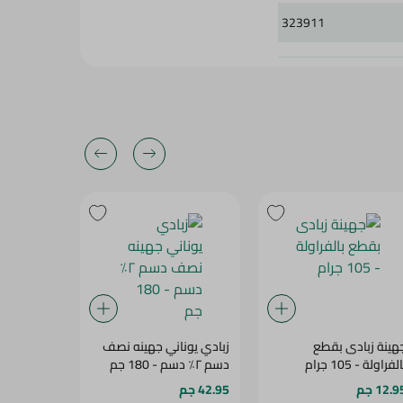
323911
هينة زبادى بقطع
زبادي يوناني جهينه نصف
جهينة زب
لفراولة - 105 جرام
دسم ٢٪ دسم - 180 جم
بيرى - 105 جرام
12.9 جم
42.95 جم
12.95 جم