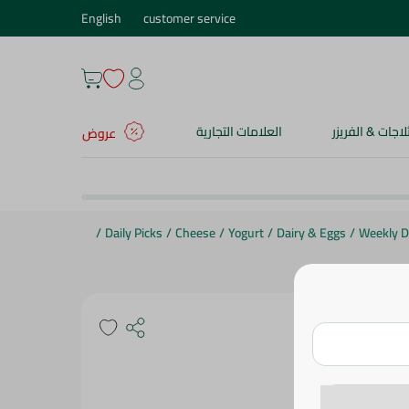
English
customer service
ثلاجات & الفريزر
العلامات التجارية
عروض
/
Daily Picks
/
Cheese
/
Yogurt
/
Dairy & Eggs
/
Weekly D
المراعي زبادي طازج كامل الدسم ( ٩ + ٣ مجاناً ) - ١٢