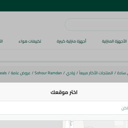
الأجهزة المنزلية
أجهزة منزلية كبيرة
تكييفات هواء
ال
 سادة
/
المنتجات الأكثر مبيعاً
/
زبادي
/
Sohour Ramdan
/
عروض عامة
/
eals
اختر موقعك
المراعى
عبوة*١٠٥ جم
87.25 جم
109.95 جم