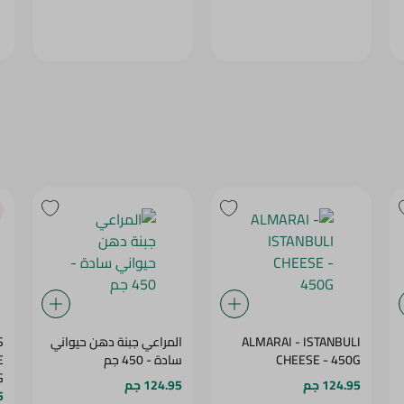
ALMARAI - ISTANBULI
المراعي جبنة دهن حيواني
S
CHEESE - 450G
سادة - 450 جم
E
G
124.95 جم
124.95 جم
5