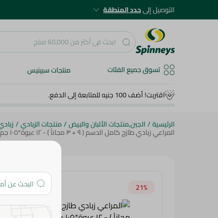
التوصيل إلى
حدد المنطقة
تسوق جميع الفئات
منتجات سبينيس
اقتربت! أضف 100 جنيه للمتابعة إلى الدفع.
الرئيسية
/
الجبن,منتجات الألبان والبيض
/
منتجات الزبادي
/
زبادي
المراعي زبادي طازج كامل الدسم ( ٩ + ٣ مجاناً ) - ١٢ عبوة*١٠٥ جم
21‎%‎