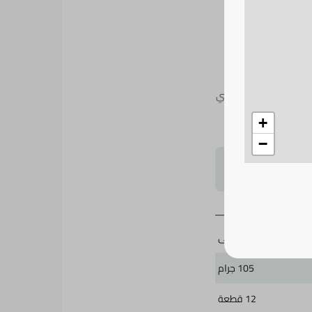
المراعي زبادي طازج كامل الدسم، ١٢ عبوة × ١٠٥ غرام ( ٩ + ٣ مجاناً )، يقدم زبادي غني
 ليمنحك وجبة خفيفة
+
−
لتحجيم بشكل
المراعى
105 جرام
12 قطعة