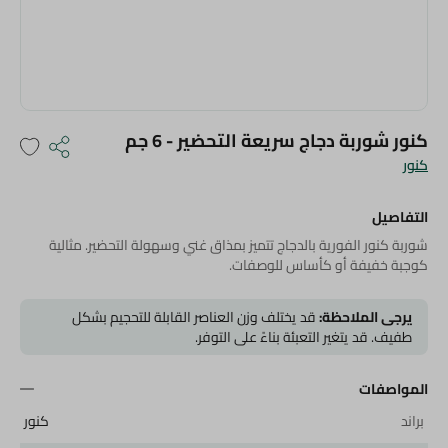
كنور شوربة دجاج سريعة التحضير - 6 جم
كنور
التفاصيل
شوربة كنور الفورية بالدجاج تتميز بمذاق غني وسهولة التحضير. مثالية
كوجبة خفيفة أو كأساس للوصفات.
يرجى الملاحظة:
قد يختلف وزن العناصر القابلة للتحجيم بشكل
طفيف. قد يتغير التعبئة بناءً على التوفر.
المواصفات
براند
كنور