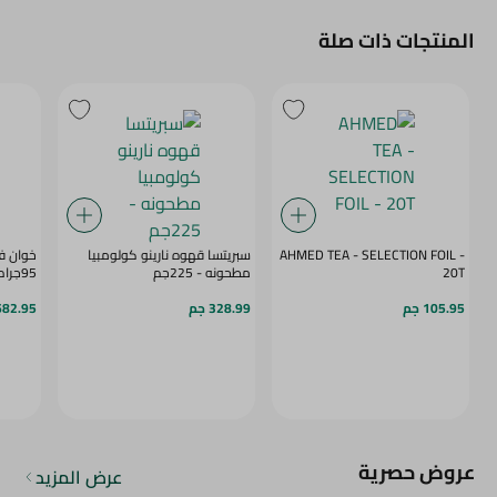
المنتجات ذات صلة
AHMED TEA - SELECTION FOIL -
سبريتسا قهوه نارينو كولومبيا
خوان ف
20T
مطحونه - 225جم
95جرام
105.95 جم
328.99 جم
682.95 ج
عروض حصرية
عرض المزيد