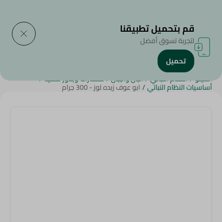
التوصيل إلى
حدد المنطقة
قم بتحميل تطبيقنا
لتجربة تسوق أفضل
تحميل
الرئيسية
/
الجبن,منتجات الألبان والبيض
/
الزبدة
/
Beverages
/
Diets
/
الكيتو
/
النظام النباتي
/
ألبان وأجبان
/
مكسرات وبذور صحية
/
أساسيات النظام النباتي
/
ابو عوف زبده لوز - 300 جرام