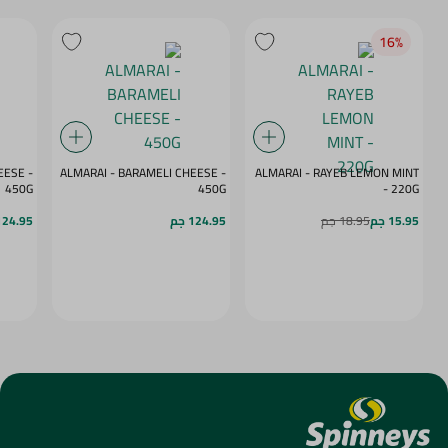
16‎%‎
ESE -
ALMARAI - BARAMELI CHEESE -
ALMARAI - RAYEB LEMON MINT
450G
450G
- 220G
15.95 جم
18.95 جم
124.95 جم
124.95 ج