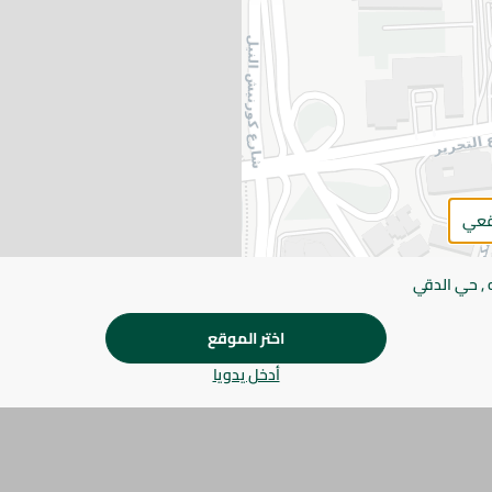
يرجى الملاحظة:
قد يختلف وزن العناصر القابلة ل
طفيف. قد يتغير التعبئة بناءً على التوفر.
المواصفات
براند
قعي
SKU
 , حي الدقي
اختر الموقع
أدخل يدويا