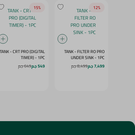
15‎%‎
12‎%‎
TANK - CRT PRO (DIGITAL
TANK - FILTER RO PRO
TIMER) - 1PC
UNDER SINK - 1PC
7,499 جم
8,499 جم
549 جم
649 جم