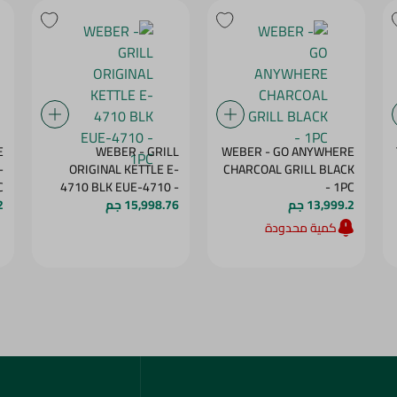
E
WEBER - GRILL
WEBER - GO ANYWHERE
-
ORIGINAL KETTLE E-
CHARCOAL GRILL BLACK
C
4710 BLK EUE-4710 -
- 1PC
13,999.2 جم
1PC
15,998.76 جم
2
كمية محدودة