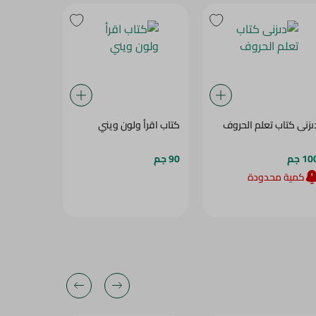
ىزنى كتاب تعلم الحروف
كتاب اقرأ ولون ويني
ديزنى-التل
1 جم
90 جم
25 جم
كمية محدودة
كمية م