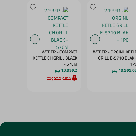
WEBER - ORGINL KETL
WEBER - COMPACT
سانيتا ورق
GRILL E-5710 BLAK 
KETTLE CH.GRILL BLACK
30سم - 1 رول
- 57CM
1P
79.95 جم
19,999.0 جم
13,999.2 جم
كمية محدودة