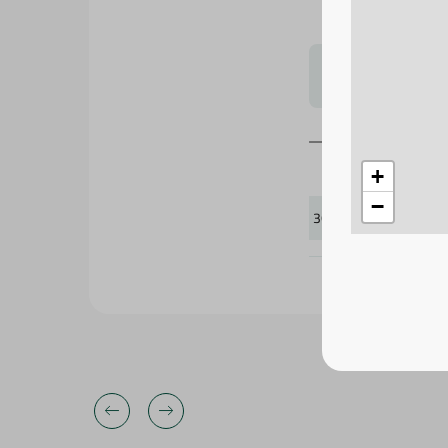
لتحجيم بشكل
+
−
360674