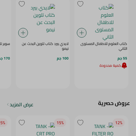
كتاب العلوم للاطفال المستوى
لايدي بيرد كتاب تلوين البحث عن
سوبر تل
الثاني
نيمو
55 جم
100 جم
170 جم
كمية محدودة
عروض حصرية
عرض المزيد
5‎%‎
15‎%‎
12‎%‎