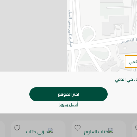
يرجى الملاحظة:
قد يختلف وزن العناصر القابلة ل
طفيف. قد يتغير التعبئة بناءً على التوفر.
المواصفات
SKU
قعي
 , حي الدقي
اختر الموقع
أدخل يدويا