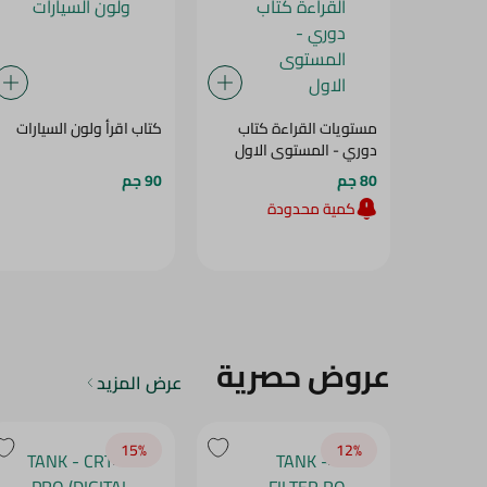
مستويات القراءة كتاب
كتاب اقرأ ولون السيارات
دوري - المستوى الاول
80 جم
90 جم
كمية محدودة
عروض حصرية
عرض المزيد
15‎%‎
12‎%‎