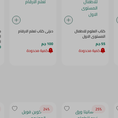
كتاب العلوم للاطفال
دىزنى كتاب تعلم الارقام
م
المستوى الاول
ا
ا
55 جم
100 جم
00
كمية محدودة
كمية محدودة
24‎%‎
25‎%‎