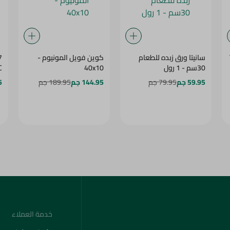
سانيتا ورق زبده للطعام
كوين فويل المونيوم -
7
30سم - 1 رول
40x10
C
59.95 جم
79.95 جم
144.95 جم
189.95 جم
5
خدمة العملاء