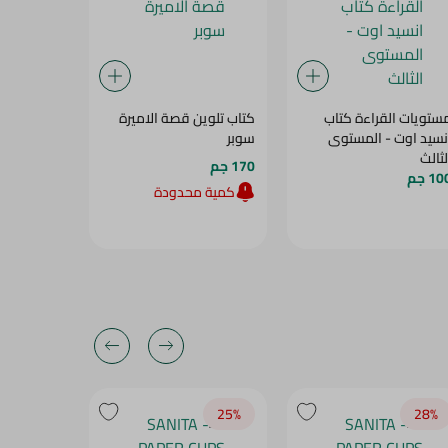
ستويات القراءة كتاب
كتاب تلوين قصة الاميرة
كتاب العلو
نسيد اوت - المستوى
سوبر
المستوى ا
لثالث
170 جم
55 جم
1 جم
كمية محدودة
كمية م
28‎%‎
25‎%‎
28‎%‎