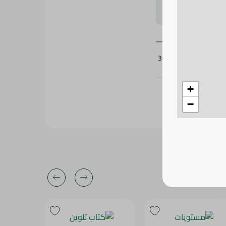
لتحجيم بشكل
360733
+
−