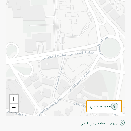
قم بالتسجيل للنشرة
©2026 - Spinneys | جميع الحقوق محفوظة
+
تحديد موقعي
−
الجيزة, المساحه , حي الدقي