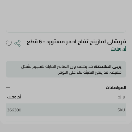
فريشلى امازينج تفاح احمر مستورد - 6 قطع
أجروفيت
يرجى الملاحظة:
قد يختلف وزن العناصر القابلة للتحجيم بشكل
طفيف. قد يتغير التعبئة بناءً على التوفر.
المواصفات
براند
أجروفيت
366380
SKU