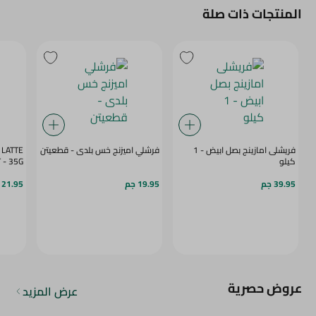
المنتجات ذات صلة
فريشلى امازينج بصل ابيض - 1
فرشلي اميزنج خس بلدى - قطعيتن
 LATTE
كيلو
SACHET - 35G
39.95 جم
19.95 جم
21.95 جم
عروض حصرية
عرض المزيد