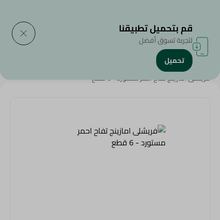
التوصيل إلى
حدد المنطقة
قم بتحميل تطبيقنا
لتجربة تسوق أفضل
تحميل
الرئيسية
/
الفواكه
/
الخضروات و الفاكهة
/
Organic
/
فريشلى امازينج تفاح احمر مستورد - 6 قطع