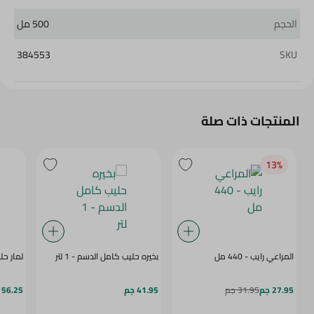
الحجم
500 مل
384553
SKU
المنتجات ذات صلة
13‎%‎
المراعي رايب - 440 مل
بخيره حليب كامل الدسم - 1 لتر
لمار حليب
27.95 جم
31.95 جم
41.95 جم
56.25 جم