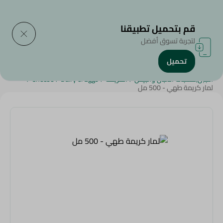
التوصيل إلى
حدد المنطقة
قم بتحميل تطبيقنا
لتجربة تسوق أفضل
تحميل
الرئيسية
/
المربى والعسل والأطعمة القابلة للدهن
/
عسل
/
الجبن,منتجات الألبان والبيض
/
الكريمة
/
Dairy & Eggs
/
Cheese
/
لمار كريمة طهي - 500 مل