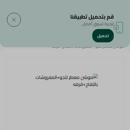
التوصيل إلى
حدد المنطقة
قم بتحميل تطبيقنا
لتجربة تسوق أفضل
تحميل
الرئيسية
/
المنظفات
/
أدوات التنظييف
/
معطر الجو
/
موشن معطر للجو+المفروشات بالتفاح+قرفه