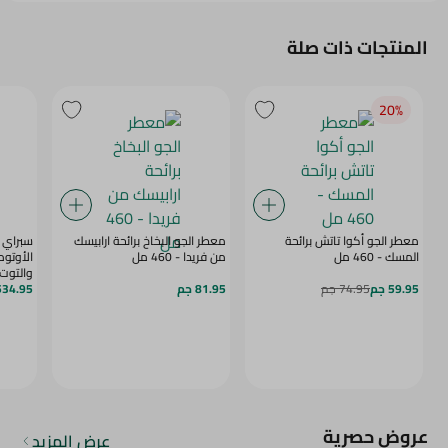
المنتجات ذات صلة
20‎%‎
معطر الجو أكوا تاتش برائحة
معطر الجو البخاخ برائحة ارابيسك
سبراي م
المسك - 460 مل
من فريدا - 460 مل
الأوتوم
والتوت 
59.95 جم
74.95 جم
81.95 جم
534.95 ج
وبطاريتين AA - 1
عروض حصرية
عرض المزيد