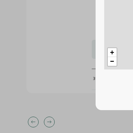
اق غني، مثالية للطهي
لتحجيم بشكل
+
−
392681