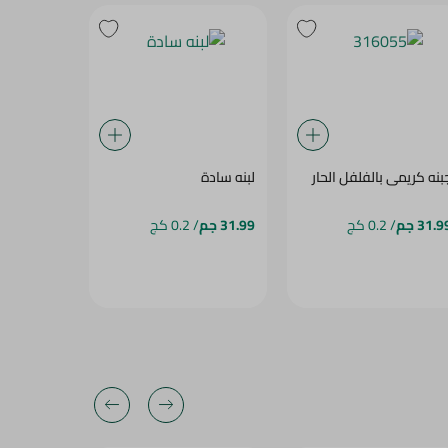
بنه كريمى بالفلفل الحار
لبنه سادة
جبنه شيدر ا
31.9 جم
/ 0.2 كج
31.99 جم
/ 0.2 كج
91.99 جم
/