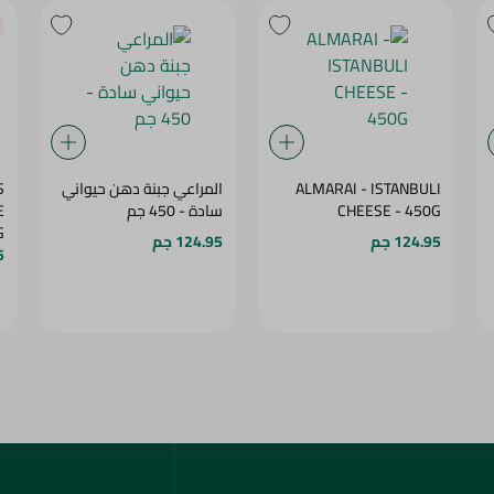
ALMARAI - ISTANBULI
المراعي جبنة دهن حيواني
S
CHEESE - 450G
سادة - 450 جم
E
G
124.95 جم
124.95 جم
5