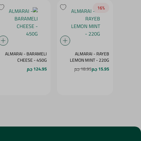
16‎%‎
ALMARAI - BARAMELI
ALMARAI - RAYEB
CHEESE - 450G
LEMON MINT - 220G
15.95 جم
18.95 جم
124.95 جم