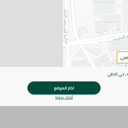
التفاصيل
زبدة طبيعية مستوردة عالية الجودة تتميز بقوام كريمي ومذ
والخبز والمعجنات.
يرجى الملاحظة:
قد يختلف وزن العناصر القابلة ل
طفيف. قد يتغير التعبئة بناءً على التوفر.
قعي
المواصفات
 , حي الدقي
SKU
اختر الموقع
أدخل يدويا