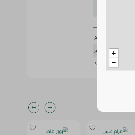
لتحجيم بشكل
مرام
430 جرام
+
−
397160