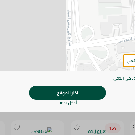
يرجى الملاحظة:
قد يختلف وزن العناصر القابلة ل
طفيف. قد يتغير التعبئة بناءً على التوفر.
المواصفات
براند
الحجم
قعي
SKU
 , حي الدقي
اختر الموقع
أدخل يدويا
15‎%‎