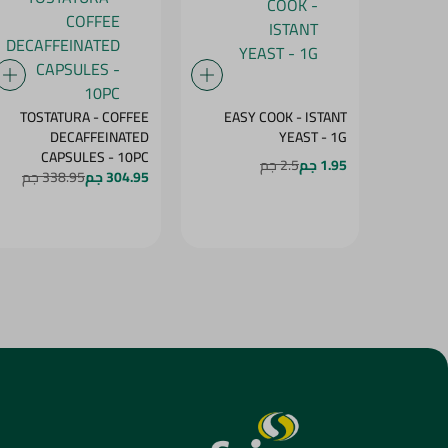
TOSTATURA - COFFEE
EASY COOK - ISTANT
DECAFFEINATED
YEAST - 1G
CAPSULES - 10PC
1.95 جم
2.5 جم
304.95 جم
338.95 جم