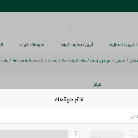
الأجهزة المنزلية
أجهزة منزلية كبيرة
تكييفات هواء
ال
لدهن
/
عسل
/
عروض عامة
/
Weekly Deals
/
Jams
/
Honey & Spreads
/
eads
مرام
مرام عسل نحل زهور الموالح
اختر موقعك
129.95 جم
اضف للعربة