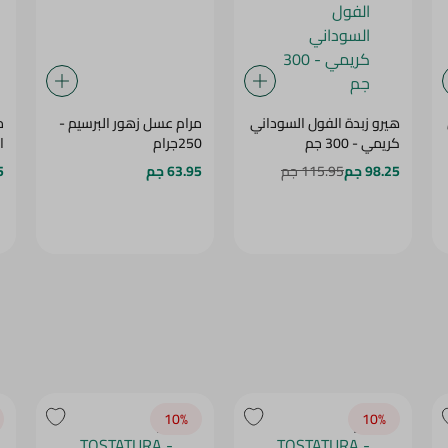
هيرو زبدة الفول السوداني
مرام عسل زهور البرسيم -
م
كريمي - 300 جم
250جرام
ا
98.25 جم
115.95 جم
63.95 جم
5
10‎%‎
10‎%‎