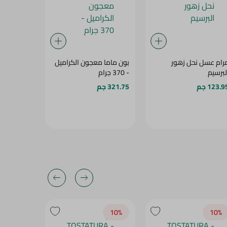
رام عسل نحل زهور
بون ماما معجون الكراميل
لانجينز عس
لبرسيم
- 370 جرام
500جرام
123.9 جم
321.75 جم
592.95 جم
10‎%‎
10‎%‎
10‎%‎