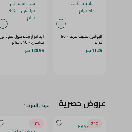
البوادى طحينة ظرف - 50
ايه ام ار زبده فول سودانى
جرام
كرانشى - 340 جرام
11.25 جم
128.95 جم
عروض حصرية
عرض المزيد
10‎%‎
22‎%‎