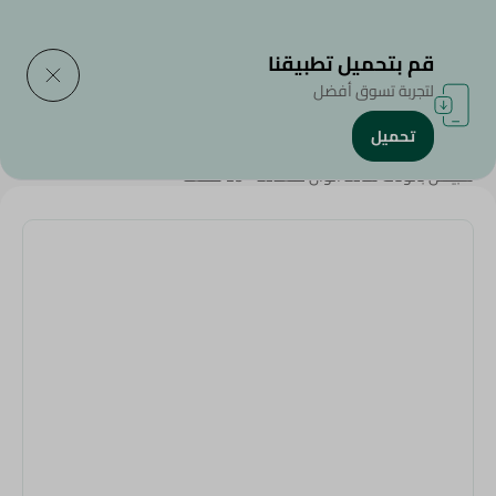
التوصيل إلى
حدد المنطقة
قم بتحميل تطبيقنا
لتجربة تسوق أفضل
تحميل
الرئيسية
/
المنزل والحديقة
/
أدوات الحفلات
/
سبينس بالونات سادة الوان متعدده - 25 قطعه