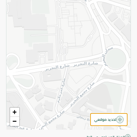
قم بالتسجيل للنشرة
©2026 - Spinneys | جميع الحقوق محفوظة
+
تحديد موقعي
−
اقتربت! أضف 100 جنيه للمتابعة إلى الدفع.