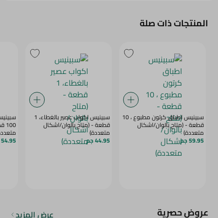
المنتجات ذات صلة
سبينيس اطباق كرتون مطبوع ، 10
سبينيس اكواب عصير بالغطاء، 1
سبينيس
قطعة - (متاح بالوان/اشكال
قطعة - (متاح بالوان/اشكال
100
متعددة)
متعددة)
متعددة
59.95 جم
44.95 جم
54.95 جم
عروض حصرية
عرض المزيد