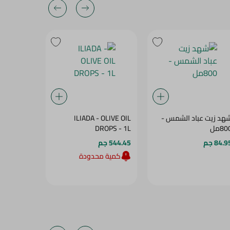
هد زيت عباد الشمس -
ILIADA - OLIVE OIL
كريستال س
80مل
DROPS - 1L
1 كجم
84.9 جم
544.45 جم
129.99 جم
كمية محدودة