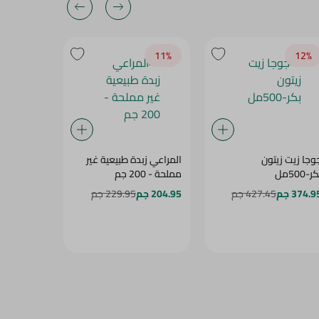
19‎%‎
11‎%‎
12‎%‎
وجا زيت زيتون
المراعي زبدة طبيعية غير
سبينيس سو
ر-500مل
مملحة - 200 جم
اكسترا فيرجين
374.9 جم
427.45 جم
204.95 جم
229.95 جم
396.95 جم