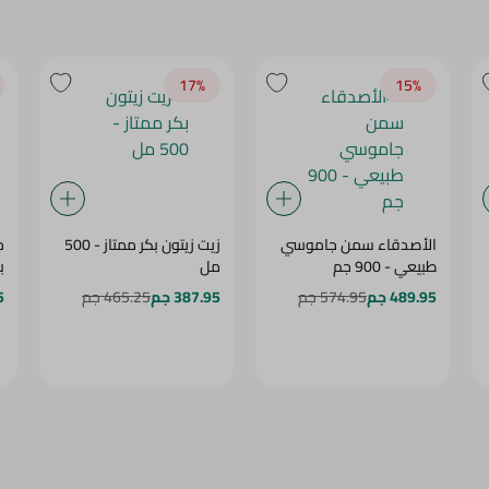
17‎%‎
15‎%‎
الأصدقاء سمن جاموسي
زيت زيتون بكر ممتاز - 500
ج
طبيعي - 900 جم
مل
بك
489.95 جم
574.95 جم
387.95 جم
465.25 جم
5