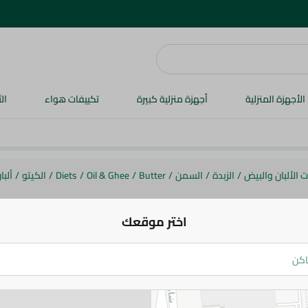
الأجهزة المنزلية
أجهزة منزلية كبيرة
تكييفات هواء
ال
 الألبان والبيض
/
الزبدة
/
السمن
/
Butter
/
Oil & Ghee
/
Diets
/
الكيتو
/
ألبا
اختر موقعك
اڤانتى
أفانتي سمن بقري نقي - 1400 جم
896.95 جم