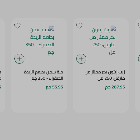
زيت زيتون بكر ممتاز من
جنة سمن بطعم الزبدة
ش
مارفل، 250 مل
الصفراء - 350 جم
0
287.95 جم
55.95 جم
5