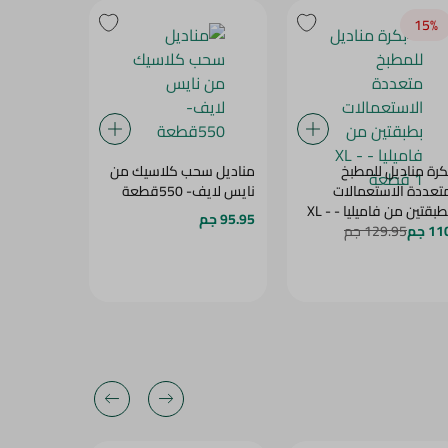
16‎%‎
15‎%‎
كرة مناديل للمطبخ
مناديل سحب كلاسيك من
تعددة الاستعمالات
نايس لايف- 550قطعة
قطع
بطبقتين من فاميليا - XL -
95.95 جم
37.95 جم
5
عة
1 جم
129.95 جم