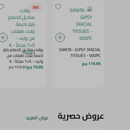
38‎%‎
SANITA - GIPSY 3FACIAL
رولات مناديل الحمام بابلز
TISSUES - 500PC
ناعمة بثلاث طبقات من
وايت - 5+1 مجاناً - 6
119.95 جم
79.95 جم
للعبوة
129.95 جم
عروض حصرية
عرض المزيد