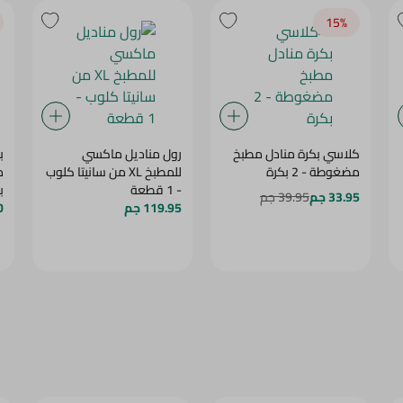
15‎%‎
كلاسي بكرة منادل مطبخ
رول مناديل ماكسي
ب
مضغوطة - 2 بكرة
للمطبخ XL من سانيتا كلوب
م
- 1 قطعة
33.95 جم
39.95 جم
119.95 جم
1 قط
10