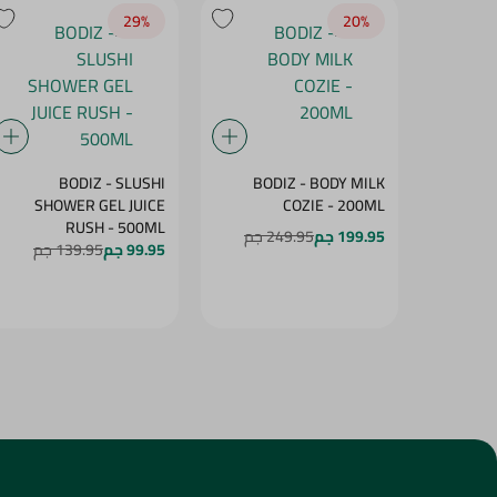
29‎%‎
20‎%‎
BODIZ - SLUSHI
BODIZ - BODY MILK
SHOWER GEL JUICE
COZIE - 200ML
RUSH - 500ML
199.95 جم
249.95 جم
99.95 جم
139.95 جم