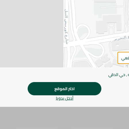
التفاصيل
ورق تواليت وايت المضغوط يوفر نعومة فائقة وقوة عالية م
ويوفر مساحة التخزين.
يرجى الملاحظة:
قد يختلف وزن العناصر القابلة ل
طفيف. قد يتغير التعبئة بناءً على التوفر.
المواصفات
قعي
براند
 , حي الدقي
SKU
اختر الموقع
أدخل يدويا