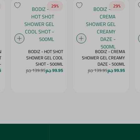
29‎%‎
29‎%‎
N
BODIZ - HOT SHOT
BODIZ - CREMA
T
SHOWER GEL COOL
SHOWER GEL CREAMY
-
SHOT - 500ML
DAZE - 500ML
99.95 جم
139.95 جم
99.95 جم
139.95 جم
G
5