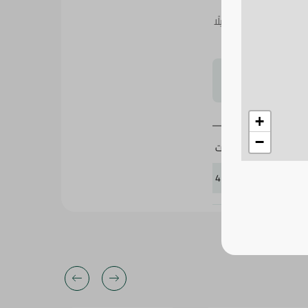
ع استخدام يدوم طويلًا
لتحجيم بشكل
+
−
وايت
411746