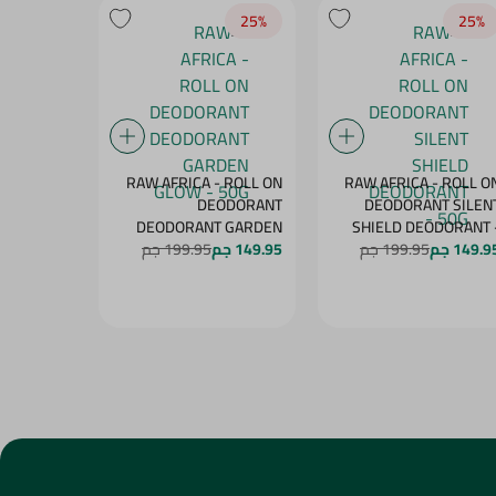
25‎%‎
25‎%‎
25‎%‎
- ROLL ON
RAW AFRICA - ROLL ON
RAW AFRICA - ROLL O
NT PEACH
DEODORANT
DEODORANT SILEN
DELIGHT - 50G
DEODORANT GARDEN
SHIELD DEODORANT 
50
149.9 جم
199.95 جم
149.95 جم
GLOW - 50G
199.95 جم
149.95 جم