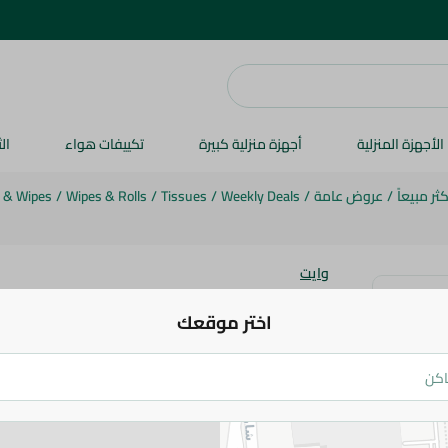
الأجهزة المنزلية
أجهزة منزلية كبيرة
تكييفات هواء
ال
ثر مبيعاً
/
عروض عامة
/
Weekly Deals
/
Tissues
/
Wipes & Rolls
/
 & Wipes
وايت
وايت ورق تواليت مضغوط - 12 رول
اختر موقعك
159.95 جم
229.95 جم
اضف للعربة