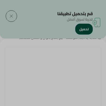
التوصيل إلى
حدد المنطقة
قم بتحميل تطبيقنا
لتجربة تسوق أفضل
تحميل
الرئيسية
/
المنزل والحديقة
/
أدوات المائدة
/
بيبا نشابه يد ثابته, متوسطة - بيج (متاح بالوان واشكال متعددة)