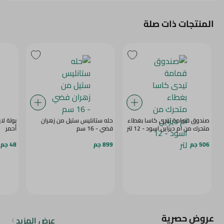
المنتجات ذات صلة
صندوق قمامة تيدى كاسا بغطاء
حله ستانليس ستيل من زهران
بولة لا
متحرك من ام ديزاين اسود - 12 لتر
فضي - 16 سم
أحمر
506 جم
899 جم
48 جم
عروض حصرية
عرض المزيد