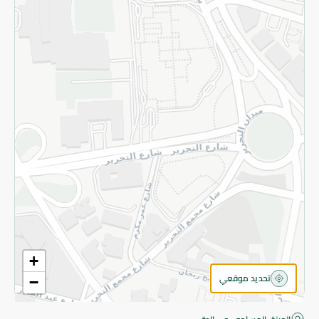
قم بالتسجيل للنشرة
©2026 - Spinneys | جميع الحقوق محفوظة
+
تحديد موقعي
−
اقتربت! أضف 100 جنيه للمتابعة إلى الدفع.