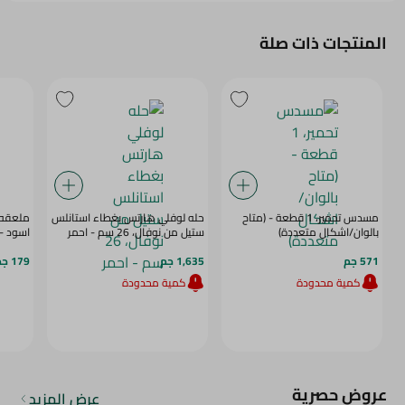
المنتجات ذات صلة
مسدس تحمير، 1 قطعة - (متاح
حله لوفلي هارتس بغطاء استانلس
ملعقه ف
بالوان/اشكال متعددة)
ستيل من نوفال، 26 سم - احمر
اسود - 1 قطع
571 جم
1,635 جم
179 جم
كمية محدودة
كمية محدودة
عروض حصرية
عرض المزيد