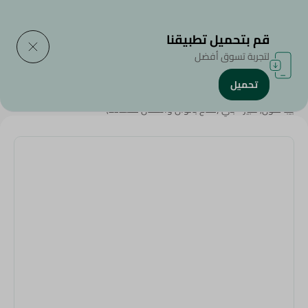
التوصيل إلى
حدد المنطقة
قم بتحميل تطبيقنا
لتجربة تسوق أفضل
تحميل
الرئيسية
/
المنزل والحديقة
/
أدوات المائدة
/
بيبا هون, كبير - بني (متاح بالوان واشكال متعددة)