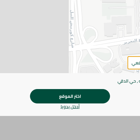
اضف للعربة
يرجى الملاحظة:
قد يختلف وزن العناصر القابلة ل
طفيف. قد يتغير التعبئة بناءً على التوفر.
المواصفات
براند
قعي
SKU
 , حي الدقي
اختر الموقع
أدخل يدويا