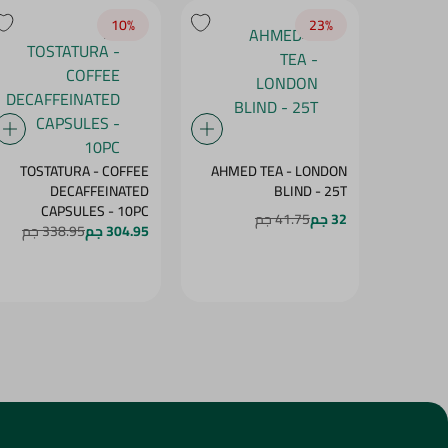
10‎%‎
23‎%‎
TOSTATURA - COFFEE
AHMED TEA - LONDON
DECAFFEINATED
BLIND - 25T
CAPSULES - 10PC
32 جم
41.75 جم
304.95 جم
338.95 جم