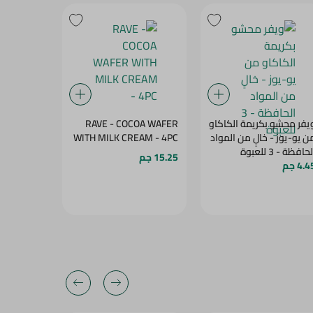
يفر محشو بكريمة الكاكاو
RAVE - COCOA WAFER
كوكيز بريتا
ن يو-يوز - خالٍ من المواد
WITH MILK CREAM - 4PC
بالزبدة، 32 جرام
حافظة - 3 للعبوة
15.25 جم
5 جم
4. جم