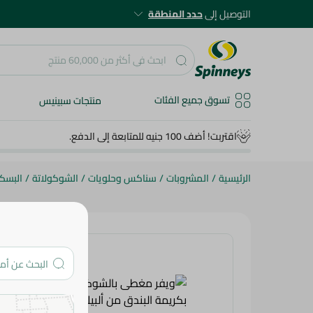
التوصيل إلى
حدد المنطقة
تسوق جميع الفئات
منتجات سبينيس
اقتربت! أضف 100 جنيه للمتابعة إلى الدفع.
الرئيسية
/
المشروبات
/
سناكس وحلويات
/
الشوكولاتة
/
البسك