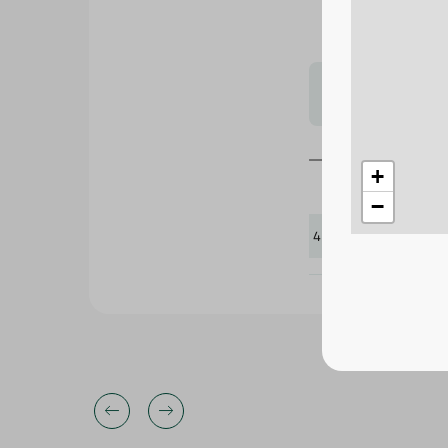
لتحجيم بشكل
+
−
412180