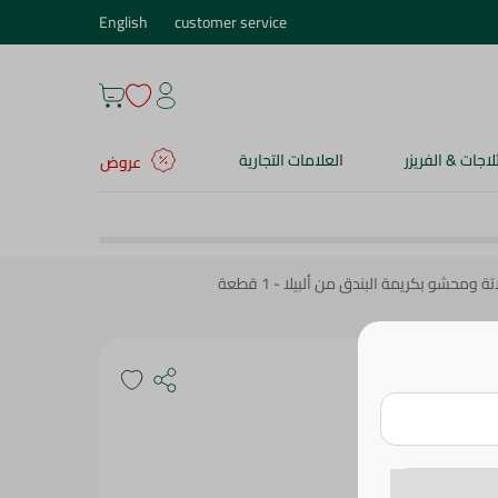
English
customer service
ثلاجات & الفريزر
العلامات التجارية
عروض
محشو بكريمة البندق من ألبيلا - 1 قطعة
ة البندق من