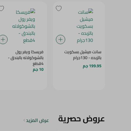
سانت ميشيل بسكويت
فريسكا ويفر رول
بالزبده - 130جرام
بالشوكولاته بالبندق -
4قطع
199.95 جم
10 جم
عروض حصرية
عرض المزيد