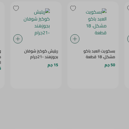
بسكويت العبد باكو
ريليش كوكيز شوفان
و
مشكل، 18 قطعة
بجوزهند -21جرام
م
ال
50 جم
15 جم
45