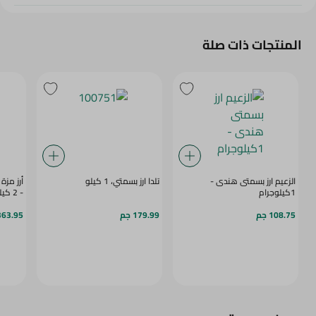
المنتجات ذات صلة
الزعيم ارز بسمتى هندى -
تلدا ارز بسمتي، 1 كيلو
أرز مز
1كيلوجرام
- 2 كيلو
108.75 جم
179.99 جم
363.95 ج