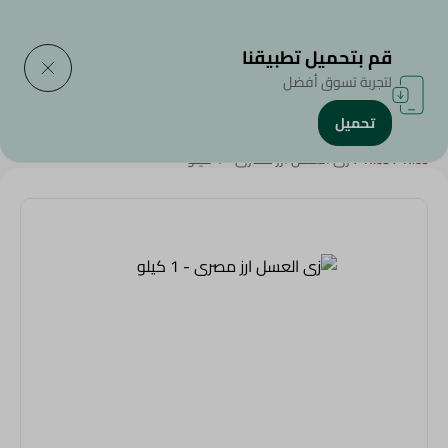
التوصيل إلى
حدد المنطقة
قم بتحميل تطبيقنا
لتجربة تسوق أفضل
تحميل
الرئيسية
/
منتجات البقالة
/
الأرز , المكرونة و النودلز
/
الأرز
/
فتة العيد
/
Rice
/
Rice
/
زى العسل ارز مصرى - 1 كيلو