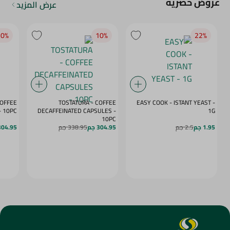
عروض حصرية
عرض المزيد
0‎%‎
10‎%‎
22‎%‎
COFFEE
TOSTATURA - COFFEE
EASY COOK - ISTANT YEAST -
APSULES VANILLA - 10PC
DECAFFEINATED CAPSULES -
1G
10PC
1.95 جم
2.5 جم
304.95 جم
338.95 جم
304.95 ج