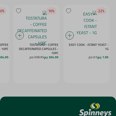
0‎%‎
10‎%‎
22‎%‎
COFFEE
TOSTATURA - COFFEE
EASY COOK - ISTANT YEAST -
APSULES VANILLA - 10PC
DECAFFEINATED CAPSULES -
1G
10PC
1.95 جم
2.5 جم
304.95 جم
338.95 جم
304.95 ج