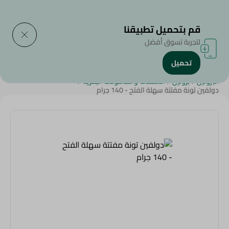
التوصيل إلى
حدد المنطقة
قم بتحميل تطبيقنا
لتجربة تسوق أفضل
تحميل
الرئيسية
/
منتجات البقالة
/
الطعام المعلب
/
التونة
/
Diets
/
الكيتو
/
البروتين
/
بروتين
/
الأسماك والمأكولات البحرية
/
دولفين تونة مفتتة سهلة الفتح - 140 جرام