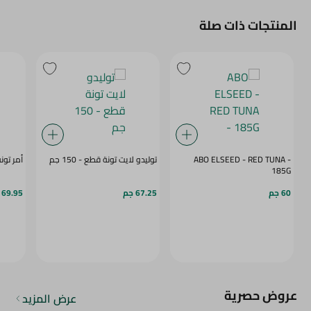
المنتجات ذات صلة
ABO ELSEED - RED TUNA -
توليدو لايت تونة قطع - 150 جم
أمر تونة قط
185G
60 جم
67.25 جم
69.95 جم
عروض حصرية
عرض المزيد