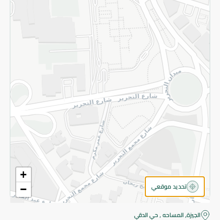
قم بالتسجيل للنشرة
©2026 - Spinneys | جميع الحقوق محفوظة
+
تحديد موقعي
−
الجيزة, المساحه , حي الدقي