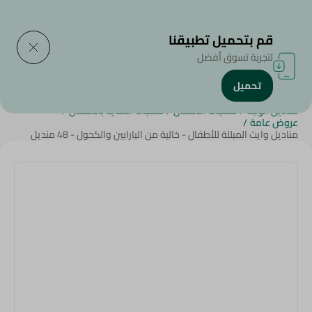
التوصيل إلى
حدد المنطقة
قم بتحميل تطبيقنا
لتجربة تسوق أفضل
تحميل
الرئيسية
/
الجمال والعناية الشخصية
/
منتجات ورقية وبلاستيكية
/
مناديل الوجه
/
منتجات الأطفال
/
منتجات العناية بالأطفال
/
عروض عامة
/
مناديل وايت المبللة للأطفال - خالية من البارابين والكحول - 48 منديل