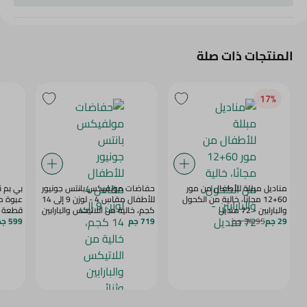
المنتجات ذات صلة
17‎%‎
مناديل مبللة للأطفال من مور
حفاضات مولفيكس بانتس جونيور
بي بم 
60+12 مجانًا، خالية من الكحول
للأطفال مقاس 4 - لوزن 9 إلى 14
والبارابين - 72 منديل
كجم، خالية من اللاتيكس والبارابين
قطعة
29 جم
34.95 جم
719 جم
وثنائي الفينول أ - 80 للعبوة
599 جم