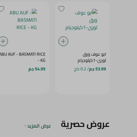
ابو عوف ورق
ABU AUF - BASMATI RICE
لورى-1كيلوجرام
- KG
53.99 جم
/ 0.2 كج
54.95 جم
عروض حصرية
عرض المزيد