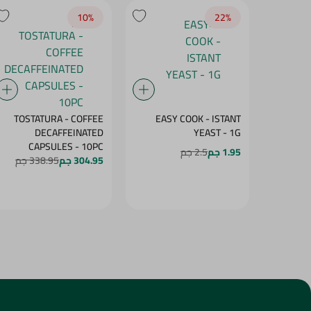
10‎%‎
22‎%‎
TOSTATURA - COFFEE
EASY COOK - ISTANT
DECAFFEINATED
YEAST - 1G
CAPSULES - 10PC
1.95 جم
2.5 جم
304.95 جم
338.95 جم