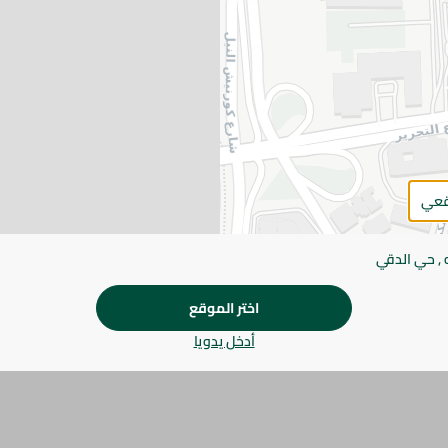
اضف للعربة
يرجى الملاحظة:
قد يختلف وزن العناصر القابلة ل
طفيف. قد يتغير التعبئة بناءً على التوفر.
المواصفات
براند
قعي
SKU
 , حي الدقي
اختر الموقع
أدخل يدويا