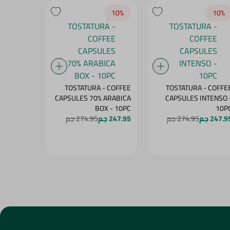
10‎%‎
10‎%‎
10‎%‎
- COFFEE
TOSTATURA - COFFEE
TOSTATURA - COFFE
 ARABICA
CAPSULES 70% ARABICA
CAPSULES INTENSO 
PS - 10PC
BOX - 10PC
10P
247.9 جم
274.95 جم
247.95 جم
274.95 جم
247.95 جم