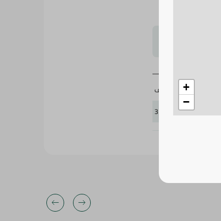
لتحجيم بشكل
+
ابو عوف
−
359110