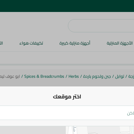
الأجهزة المنزلية
أجهزة منزلية كبيرة
تكييفات هواء
ال
زجة
/
توابل
/
جبن ولحوم باردة
/
Herbs
/
Spices & Breadcrumbs
/
ابو عوف ليم
اختر موقعك
ابو عوف
ابو عوف ليمون مجفف - بالوزن
29.99 جم
/ 0.2 كج