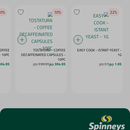
0‎%‎
10‎%‎
22‎%‎
COFFEE
TOSTATURA - COFFEE
EASY COOK - ISTANT YEAST -
APSULES VANILLA - 10PC
DECAFFEINATED CAPSULES -
1G
10PC
1.95 جم
2.5 جم
304.95 جم
338.95 جم
304.95 ج