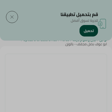
التوصيل إلى
حدد المنطقة
قم بتحميل تطبيقنا
لتجربة تسوق أفضل
تحميل
الرئيسية
/
منتجات البقالة
/
أعشاب وتوابل
/
منتجات البقالة الطازجة
/
توابل
/
جبن ولحوم باردة
/
Herbs
/
Spices & Breadcrumbs
/
ابو عوف بصل مجفف - بالوزن