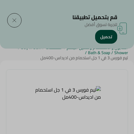
التوصيل إلى
حدد المنطقة
قم بتحميل تطبيقنا
لتجربة تسوق أفضل
تحميل
الرئيسية
/
الجمال والعناية الشخصية
/
الصابون والاستحمام وغسيل الجسم
/
المنظفات
/
Buy in Bulk
/
/
Bath & Soap
/
Shower
تيم فورس 3 في 1 جل استحمام من اديداس-400مل