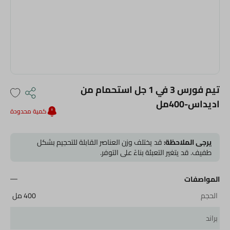
تيم فورس 3 في 1 جل استحمام من
اديداس-400مل
كمية محدودة
يرجى الملاحظة:
قد يختلف وزن العناصر القابلة للتحجيم بشكل
طفيف. قد يتغير التعبئة بناءً على التوفر.
المواصفات
الحجم
400 مل
براند