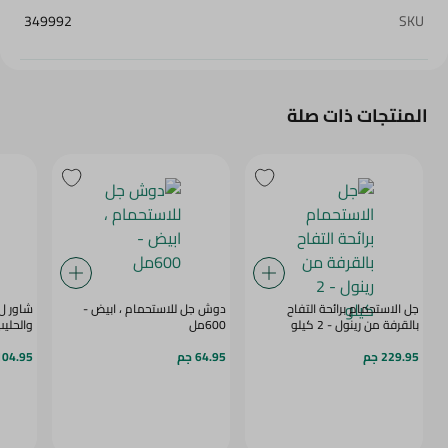
349992
SKU
المنتجات ذات صلة
جل الاستحمام برائحة التفاح
دوش جل للاستحمام ، ابيض -
شاور ل 
بالقرفة من رينول - 2 كيلو
600مل
والحليب - 00
229.95 جم
64.95 جم
104.95 ج