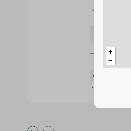
 مثالي للحمص والسلطات
لتحجيم بشكل
+
−
الضحى
500 جرام
100923