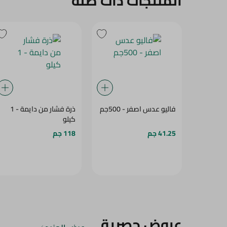
المنتجات ذات صلة
فاليو عدس اصفر - 500جم
ذرة فشار من دايمة - 1
كيلو
41.25 جم
118 جم
عروض حصرية