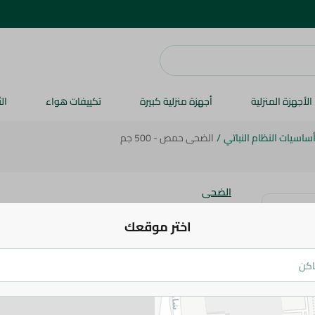
الأجهزة المنزلية
أجهزة منزلية كبيرة
تكييفات هواء
ال
ساسيات النظام النباتي
/
الضحى حمص - 500 جم
الضحى
الضحى حمص - 500 جم
اختر موقعك
104.5 جم
اضف للعربة