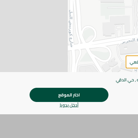
التفاصيل
حمص الضحى مختار بعناية وغني بالبروتين النباتي والألياف.
والشوربات والطواجن والوصفات التقليدية.
يرجى الملاحظة:
قد يختلف وزن العناصر القابلة ل
طفيف. قد يتغير التعبئة بناءً على التوفر.
المواصفات
قعي
براند
 , حي الدقي
الحجم
SKU
اختر الموقع
أدخل يدويا