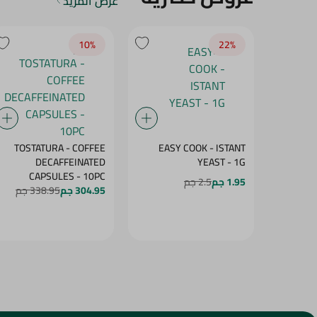
عرض المزيد
10‎%‎
22‎%‎
TOSTATURA - COFFEE
EASY COOK - ISTANT
DECAFFEINATED
YEAST - 1G
CAPSULES - 10PC
1.95 جم
2.5 جم
304.95 جم
338.95 جم