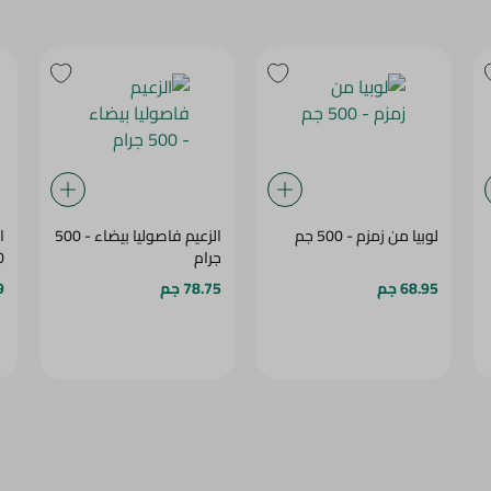
لوبيا من زمزم - 500 جم
الزعيم فاصوليا بيضاء - 500
ا
جرام
30
68.95 جم
78.75 جم
9