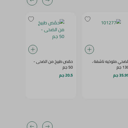
لضحي ملوخيه ناشفة ،
حمّص طبيخ من الضحى -
لايمز جارد
1 جم
50 جم
بيضاء-400جرام
35.9 جم
20.5 جم
43.45 جم