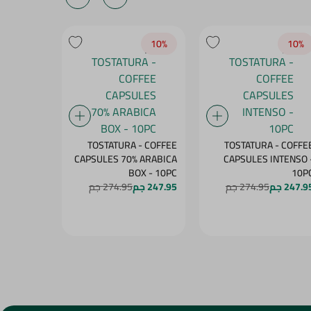
10‎%‎
10‎%‎
10‎%‎
- COFFEE
TOSTATURA - COFFEE
TOSTATURA - COFFE
 ARABICA
CAPSULES 70% ARABICA
CAPSULES INTENSO 
PS - 10PC
BOX - 10PC
10P
247.9 جم
274.95 جم
247.95 جم
274.95 جم
247.95 جم