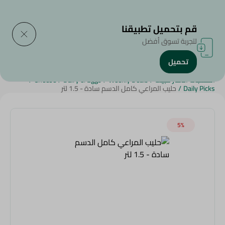
التوصيل إلى
حدد المنطقة
قم بتحميل تطبيقنا
لتجربة تسوق أفضل
تحميل
الرئيسية
/
الجبن,منتجات الألبان والبيض
/
الألبان
/
عروض أونلاين
/
المنتجات الأكثر مبيعاً
/
Weekly Deals
/
Dairy & Eggs
/
Cheese
/
Daily Picks
/
حليب المراعي كامل الدسم سادة - 1.5 لتر
5‎%‎