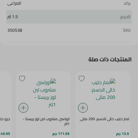
براند
المراعى
الحجم
1.5 لتر
350538
SKU
المنتجات ذات صلة
لمار حليب خالى الدسم، 200 مللى
اوراسى مشروب لبن لوز بريستا -
جرو حليب ل
1لتر
13.5 جم
171.95 جم
149.95 ج