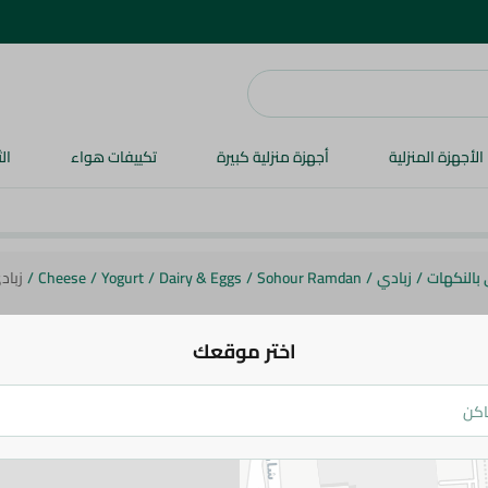
الأجهزة المنزلية
أجهزة منزلية كبيرة
تكييفات هواء
ال
 بالنكهات
/
زبادي
/
Sohour Ramdan
/
Dairy & Eggs
/
Yogurt
/
Cheese
/
زبادي 
اختر موقعك
المراعى
زبادي المراعي فراولة 105 جم 4 قطع
36.95 جم