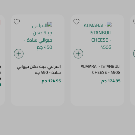
ALMARAI - ISTANBULI
المراعي جبنة دهن حيواني
S
CHEESE - 450G
سادة - 450 جم
E
G
124.95 جم
124.95 جم
5