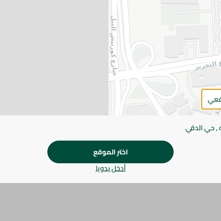
اضف للعربة
يرجى الملاحظة:
قد يختلف وزن العناصر القابلة ل
طفيف. قد يتغير التعبئة بناءً على التوفر.
المواصفات
براند
قعي
الحجم
 , حي الدقي
الكمية
اختر الموقع
SKU
أدخل يدويا