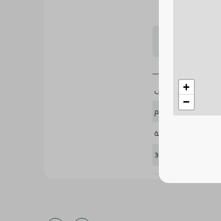
لتحجيم بشكل
+
المراعى
−
105 جرام
4 قطعة
360464