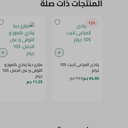
المنتجات ذات صلة
12‎%‎
زبادى المراعى لايت، 105
مزارع دينا زبادي بالموز و
جرام
التوفى و عين الجمل، 105
جرام
64.95 جم
73.5 جم
11.25 جم