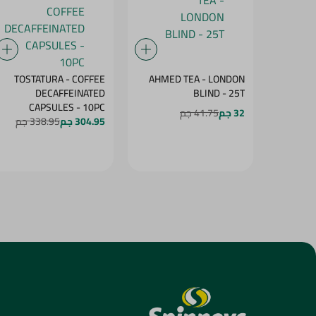
TOSTATURA - COFFEE
AHMED TEA - LONDON
DECAFFEINATED
BLIND - 25T
CAPSULES - 10PC
32 جم
41.75 جم
304.95 جم
338.95 جم