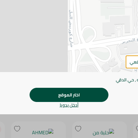
يرجى الملاحظة:
قد يختلف وزن العناصر القابلة ل
طفيف. قد يتغير التعبئة بناءً على التوفر.
المواصفات
SKU
قعي
 , حي الدقي
اختر الموقع
أدخل يدويا