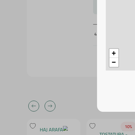
لتحجيم بشكل
426980
+
−
10‎%‎