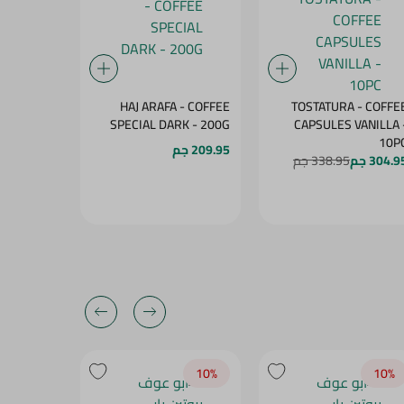
INGA TEA
HAJ ARAFA - COFFEE
TOSTATURA - COFFE
- 20PC
SPECIAL DARK - 200G
CAPSULES VANILLA -
10P
209.95 جم
101.95 جم
304.9 جم
338.95 جم
10‎%‎
10‎%‎
10‎%‎