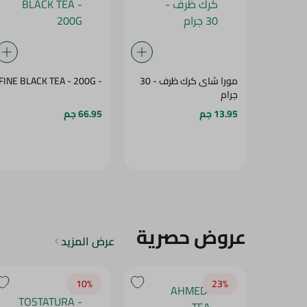
مورا شاى كرك ظرف - 30
- FINE BLACK TEA - 200G
جرام
13.95 جم
66.95 جم
عروض حصرية
عرض المزيد
10‎%‎
23‎%‎