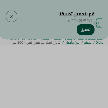
التوصيل إلى
حدد المنطقة
قم بتحميل تطبيقنا
لتجربة تسوق أفضل
تحميل
الرئيسية
/
الزبدة , الزيت و السمن
/
منتجات البقالة
/
الجبن,منتجات الألبان والبيض
/
الزبدة
/
السمن
/
Butter
/
Oil & Ghee
/
Diets
/
الكيتو
/
ألبان وأجبان
/
أفانتي زبدة زيت بقري نقي - 800 جم