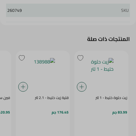
260749
SKU
المنتجات ذات صلة
زيت حلوة خليط - 1 لتر
قلية زيت خليط - 2.1 لتر
فيرن سمن
83.99 جم
176.45 جم
420.95 ج