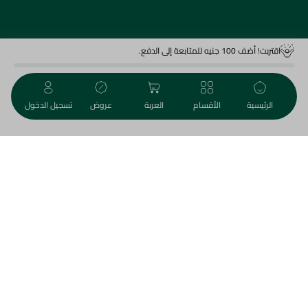
اقتربت! أضف 100 جنيه للمتابعة إلى الدفع.
اضف للعربة
473.95 جم
الرئيسية
الأقسام
العربة
عروض
تسجيل الدخول
اختر موقعك