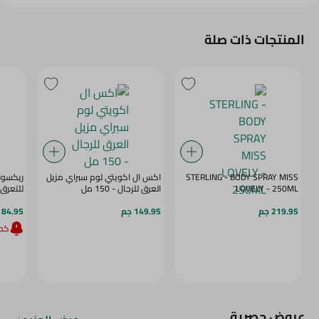
المنتجات ذات صلة
STERLING - BODY SPRAY MISS
اكس ال اكويتي لوم سبراي مزيل
ريكسون
LOVELY - 250ML
العرق للرجال - 150 مل
للتعرق للر
219.95 جم
149.95 جم
184.95 ج
كمي
عروض حصرية