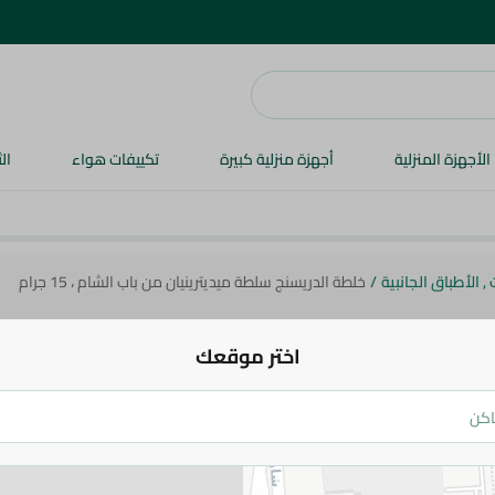
الأجهزة المنزلية
أجهزة منزلية كبيرة
تكييفات هواء
ال
 الأطباق الجانبية
/
خلطة الدريسنج سلطة ميديترينيان من باب الشام ، 15 جرام
اختر موقعك
باب الشام
جرام
16.95 جم