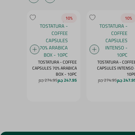
10‎%‎
10‎%‎
10‎%‎
- COFFEE
TOSTATURA - COFFEE
TOSTATURA - COFFE
 ARABICA
CAPSULES 70% ARABICA
CAPSULES INTENSO 
PS - 10PC
BOX - 10PC
10P
247.9 جم
274.95 جم
247.95 جم
274.95 جم
247.95 جم