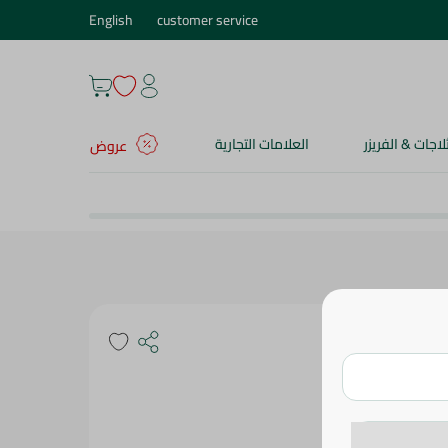
English
customer service
ثلاجات & الفريزر
العلامات التجارية
عروض
خلطة الدريسنج سلطة ميديترينيان من باب الشام ، 15