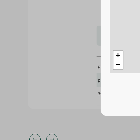
لتحجيم بشكل
+
−
باب الشام
15 جرام
399130