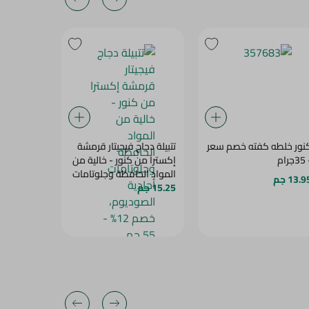
نور خلطه كفته خصم سعر
تتبيلة دجاج فيجيتار قرمشة
قرفة مطحو
جرام
إكسترا من كنور - خالية من
عوف - خالي
المواد الحافظة وجلوتامات
الحافظة - 70 جم
13.9 جم
15.25 جم
أحادية الصوديوم، خصم
47.75 جم
12% - 55 جم