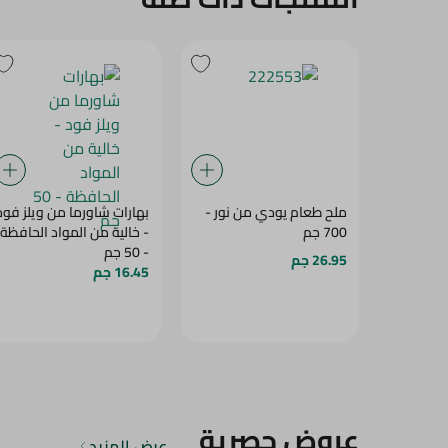
ملح طعام يودي من نور -
بهارات شاورما من ويلز فود
700 جم
- خالية من المواد الحافظة
- 50 جم
26.95 جم
16.45 جم
عروض حصرية
عرض المزيد