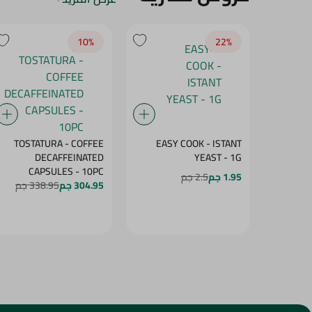
10‎%‎
22‎%‎
TOSTATURA - COFFEE
EASY COOK - ISTANT
DECAFFEINATED
YEAST - 1G
CAPSULES - 10PC
1.95 جم
2.5 جم
304.95 جم
338.95 جم