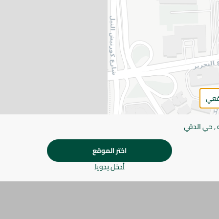
اضف للعربة
يرجى الملاحظة:
قد يختلف وزن العناصر القابلة ل
طفيف. قد يتغير التعبئة بناءً على التوفر.
المواصفات
قعي
براند
الحجم
 , حي الدقي
SKU
اختر الموقع
أدخل يدويا