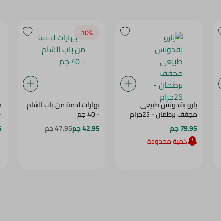
10‎%‎
يارو بقدونس طبيعى
بهارات لحمة من باب الشام
ك
مجفف برطمان - 25جرام
- 40 جم
- 35
79.95 جم
42.95 جم
47.95 جم
5
كمية محدودة