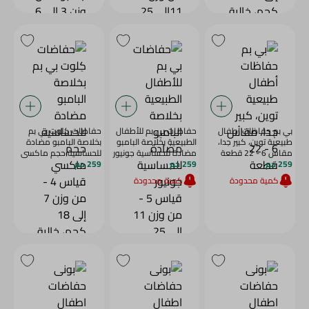
بي بم حفاظات أطفال
حفاضات بي بم للأطفال
حفاضات كِلوت بي بم
طبيعية توين، كبير جدا،
الطبيعية بخلاصة البامبو
بخلاصة البامبو مضادة
مقاس 6 - 22 قطعة
مضادة للحساسية جونيور
للحساسية حجم ماكسي
259 جم
259 جم
قياس 5 - من وزن 11
259 جم
قياس 4 - من وزن 7 إلى
إلى 25 كجم، خالية من
18 كجم، خالية من
كمية محدودة
كمية محدودة
اللاتيكس والبارابين
اللاتيكس والبارابين
والعطور - 28 للعبوة
والعطور - 32 للعبوة