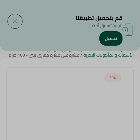
التوصيل إلى
حدد المنطقة
قم بتحميل تطبيقنا
لتجربة تسوق أفضل
تحميل
الرئيسية
/
الأطعمة المجمدة
/
مأكولات بحرية و سمك مجمد
/
Weekly Deals
/
Diets
/
الكيتو
/
البروتين
/
بروتين
/
الأسماك والمأكولات البحرية
/
عشره على عشره جمبرى بيبى - 400 جرام
39‎%‎