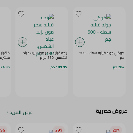
كوكي جولد فيليه سمك - 500
رنجه فيليه سمر مون بزيت عباد
كافيار 
جم
الشمس، 330 جرام
فيشرما
284 جم
189.95 جم
374.95 ج
عروض حصرية
عرض المزيد
9‎%‎
29‎%‎
29‎%‎