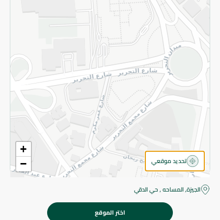
قم بالتسجيل للنشرة
©2026 - Spinneys | جميع الحقوق محفوظة
+
تحديد موقعي
−
الجيزة, المساحه , حي الدقي
اختر الموقع
325 جم
اضف للعربة