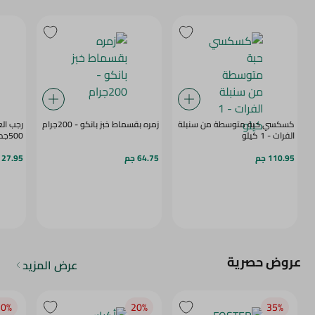
كسكسي حبة متوسطة من سنبلة
زمره بقسماط خبز بانكو - 200جرام
رجب ال
الفرات - 1 كيلو
500جم
110.95 جم
64.75 جم
27.95 جم
عروض حصرية
عرض المزيد
0‎%‎
20‎%‎
35‎%‎