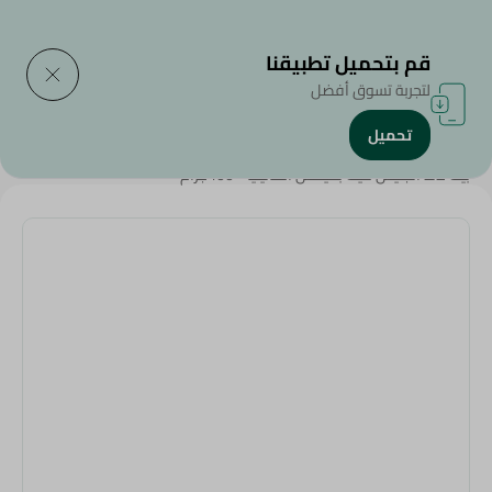
التوصيل إلى
حدد المنطقة
قم بتحميل تطبيقنا
لتجربة تسوق أفضل
تحميل
الرئيسية
/
سكر ومستلزمات الخبيز
/
بيك لاند انجليش كيك بميكس الفانيليا - 400جرام