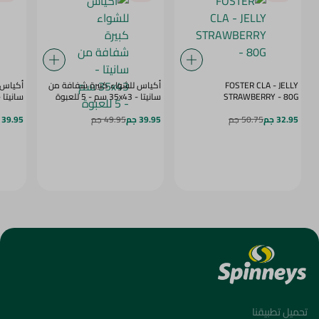
FOSTER CLA - JELLY
أكياس للشواء كبيرة شفافة من
أكياس 
STRAWBERRY - 80G
سانيتا - 35x43 سم - 5 للعبوة
سانيتا - 25x38 سم - 8 لل
32.95 جم
50.75 جم
39.95 جم
49.95 جم
39.95 جم
تحميل تطبيقنا