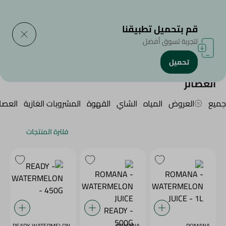
التوصيل إلى
حدد المنطقة
قم بتحميل تطبيقنا
لتجربة تسوق أفضل
تحميل
الرئيسية
/
المشروبات
/
العصائر
العصائر
جميع
العروض
المياه
الشاي
القهوة
المشروبات الغازية
العصائ
فلترة المنتجات
- READY WATERMELON
ROMANA -
ROMANA -