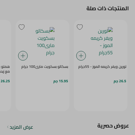
المنتجات ذات صلة
تورين ويفر كريمه الموز - 55جرام
بسكاتو بسكويت مارى100 جرام
همتو ب
مع زبده ا
26.5 جم
15.95 جم
26.25 جم
عروض حصرية
عرض المزيد