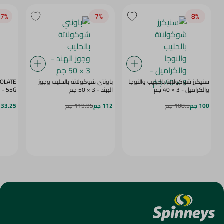
7‎%‎
7‎%‎
8‎%‎
سنيكرز شوكولاتة بالحليب والنوجا
باونتي شوكولاتة بالحليب وجوز
COLATE
والكراميل - 3 × 40 جم
الهند - 3 × 50 جم
BERRY - 55G
100 جم
108.5 جم
112 جم
119.95 جم
33.25 جم