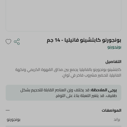
بونجورنو كابتشينو فانيليا - 14 جم
بونجورنو
التفاصيل
كابتشينو بونجورنو بالفانيليا يجمع بين مذاق القهوة الكريمي ونكهة
الفانيليا، لتحضير مشروب فاخر في ثوانٍ.
يرجى الملاحظة:
قد يختلف وزن العناصر القابلة للتحجيم بشكل
طفيف. قد يتغير التعبئة بناءً على التوفر.
المواصفات
براند
بونجورنو