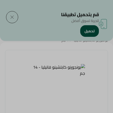
التوصيل إلى
حدد المنطقة
قم بتحميل تطبيقنا
لتجربة تسوق أفضل
تحميل
الرئيسية
/
منتجات البقالة
/
المشروبات
/
Beverages
/
بونجورنو كابتشينو فانيليا - 14 جم