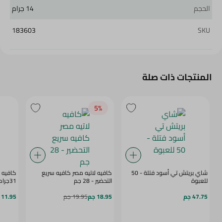
الحجم
14 جرام
183603
SKU
المنتجات ذات صلة
5‎%‎
شاي بريتش تي أسود فتلة - 50
كافيه لاتيه مصر كافيه سريع
كافيه ا
للعبوة
التحضير - 28 جم
31جرام
47.75 جم
18.95 جم
19.95 جم
11.95 جم